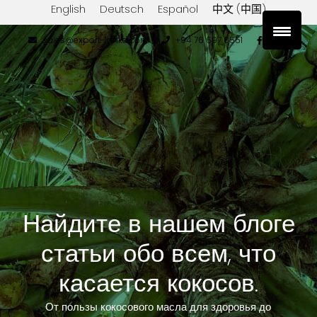
English
Deutsch
Español
中文 (中国)
sales@export-lanka.com
+94 76 697 0551
Найдите в нашем блоге
статьи обо всем, что
касается кокосов.
От пользы кокосового масла для здоровья до