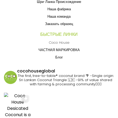
Шри-Ланка Происхождение
Наша фабрика
Наша команда
Заказать образец
БЫСТРЫЕ ЛИНКИ
Coco House
ЧАСТНАЯ МАРКИРОВКА
Блог
cocohouseglobal
The first, tree-to-table® coconut brand 🌴
-Single origin:
Sri Lankan Coconut Triangle 🇱🇰
-91% of value shared
with farming & processing community👷🏽‍♀️