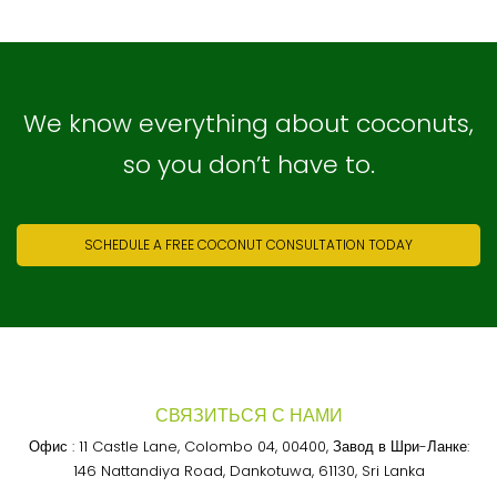
We know everything about coconuts,
so you don’t have to.
SCHEDULE A FREE COCONUT CONSULTATION TODAY
СВЯЗИТЬСЯ С НАМИ
Офис : 11 Castle Lane, Colombo 04, 00400, Завод в Шри-Ланке:
146 Nattandiya Road, Dankotuwa, 61130, Sri Lanka