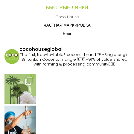
БЫСТРЫЕ ЛИНКИ
Coco House
ЧАСТНАЯ МАРКИРОВКА
Блог
cocohouseglobal
The first, tree-to-table® coconut brand 🌴
-Single origin:
Sri Lankan Coconut Triangle 🇱🇰
-91% of value shared
with farming & processing community👷🏽‍♀️