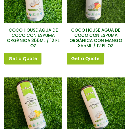
Oil
Coconut
Sugar
Desiccated
Coconut
COCO HOUSE AGUA DE
COCO HOUSE AGUA DE
COCO CON ESPUMA
COCO CON ESPUMA
King
ORGÁNICA 355ML / 12 FL
ORGÁNICA CON MANGO
Coconut
OZ
355ML / 12 FL OZ
Water
Get a Quote
Get a Quote
Filtrar
por
precio
Precio:
Filtrar
$0
—
$10