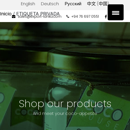
English
Deutsch
Русский
中文 (中国)
Inicio
/ ETIQUETA PRIVADA
sales@export-lanka.com
+94 76 697 0551
Categorías
de
productos
Aceite
de
coco
Agua
de
Coco
King
Azúcar
Shop our products
de
coco
And meet your coco-appetite
Coco
Desecado