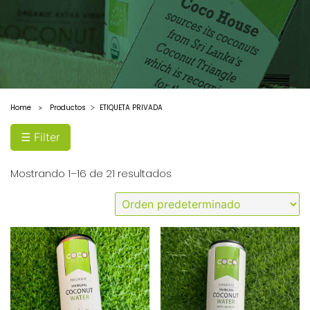
Harina
de
coco
Leche
de
coco
Home
Productos
ETIQUETA PRIVADA
>
Filtrar
☰ Filter
por
tipo
Mostrando 1–16 de 21 resultados
Coconut
Butter
Coconut
Flour
Coconut
Milk
Coconut