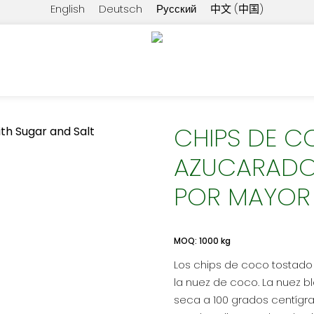
English
Deutsch
Русский
中文 (中国)
HIPS DE COCO ECOLÓGICOS AZUCARADOS Y SALADOS 
CHIPS DE 
AZUCARADOS
POR MAYOR
MOQ: 1000 kg
Los chips de coco tostado 
la nuez de coco. La nuez b
seca a 100 grados centígra