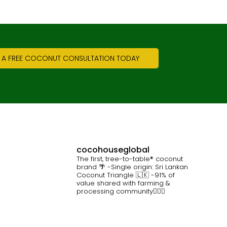
 A FREE COCONUT CONSULTATION TODAY
cocohouseglobal
The first, tree-to-table® coconut
brand 🌴
-Single origin: Sri Lankan
Coconut Triangle 🇱🇰
-91% of
value shared with farming &
processing community👷🏽‍♀️