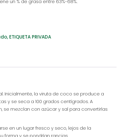
Tiene un % de grasa entre 63%-68%.
ado
,
ETIQUETA PRIVADA
. Inicialmente, la viruta de coco se produce a
tas y se seca a 100 grados centígrados. A
n, se mezclan con azúcar y sal para convertirlas
e en un lugar fresco y seco, lejos de la
u forma y se pondrían rancias.