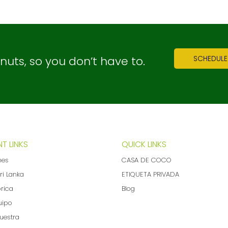
ts, so you don’t have to.
SCHEDULE
T LINKS
QUICK LINKS
nes
CASA DE COCO
ri Lanka
ETIQUETA PRIVADA
brica
Blog
uipo
uestra