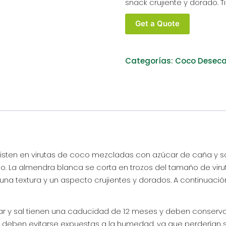
snack crujiente y dorado. 
CHIPS
Get a Quote
DE
COCO
ECOLÓGICOS
Categorías:
Coco Desec
AZUCARADOS
Y
SALADOS
AL
POR
MAYOR
cantidad
isten en virutas de coco mezcladas con azúcar de caña y sal
co. La almendra blanca se corta en trozos del tamaño de viru
una textura y un aspecto crujientes y dorados. A continuació
r y sal tienen una caducidad de 12 meses y deben conservars
 deben evitarse expuestas a la humedad, ya que perderían s