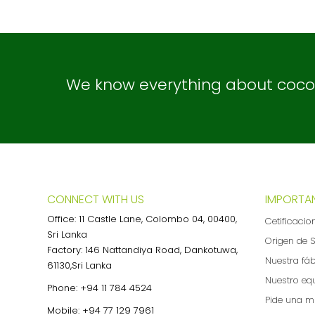
We know everything about coconu
CONNECT WITH US
IMPORTAN
Office: 11 Castle Lane, Colombo 04, 00400,
Cetificacio
Sri Lanka
Origen de S
Factory: 146 Nattandiya Road, Dankotuwa,
Nuestra fá
61130,Sri Lanka
Nuestro eq
Phone:
+94 11 784 4524
Pide una m
Mobile:
+94 77 129 7961