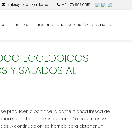
sales@export-lanka.com
+94 76 697 0551
AL POR MAYOR
ABOUT US
PRODUCTOS DE ORIGEN
INSPIRACIÓN
CONTACTO
COCO ECOLÓGICOS
 Y SALADOS AL
se producen a partir de la carne blanca fresca de
lanca se corta en trozos del tamaño de virutas y se
dos. A continuación, se hornea para obtener un