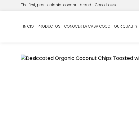
The first, post-colonial coconut brand - Coco House
Inicio
ETIQUETA PRIVADA
Coco Desecado
/
/
/ C
INICIO
PRODUCTOS
CONOCER LA CASA COCO
OUR QUALITY