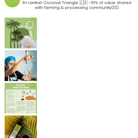
Sri Lankan Coconut Triangle 🇱🇰
-91% of value shared
with farming & processing community👷🏽‍♀️