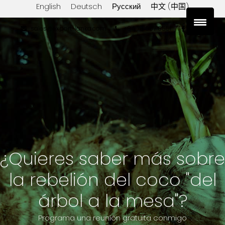
English
Deutsch
Русский
中文 (中国)
sales@export-lanka.com
+94 76 697 0551
¿Quieres saber más sobre
la rebelión del coco "del
árbol a la mesa"?
Programa una reunión gratuita conmigo