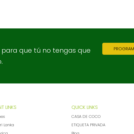
, para que tú no tengas que
PROGRAMA
.
T LINKS
QUICK LINKS
nes
CASA DE COCO
ri Lanka
ETIQUETA PRIVADA
brica
Blog