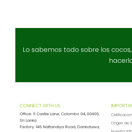
Lo sabemos todo sobre los cocos
hacerlo
CONNECT WITH US
IMPORTAN
Office: 11 Castle Lane, Colombo 04, 00400,
Cetificacio
Sri Lanka
Origen de S
Factory: 146 Nattandiya Road, Dankotuwa,
Nuestra fá