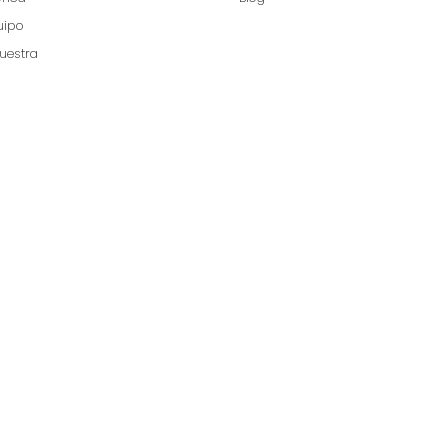
uipo
uestra