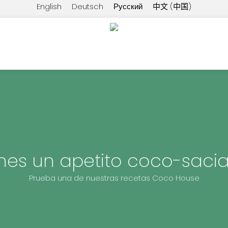
English
Deutsch
Русский
中文 (中国)
nes un apetito coco-saci
Prueba una de nuestras recetas Coco House