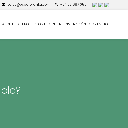
sales@export-lanka.com
+94 76 697 0551
ABOUT US
PRODUCTOS DE ORIGEN
INSPIRACIÓN
CONTACTO
able?