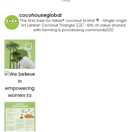
cocohouseglobal
The first, tree-to-table® coconut brand 🌴
-Single origin:
Sri Lankan Coconut Triangle 🇱🇰
-91% of value shared
with farming & processing community👷🏽‍♀️