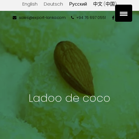
English
Deutsch
Русский
中文 (中国)
sales@export-lanka.com
+94 76 697 0551
Ladoo de coco