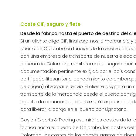
Coste CIF, seguro y flete
Desde la fábrica hasta el puerto de destino del clie
Si un cliente elige CIF, finalizaremos la mercancía 
puerto de Colombo en función de la reserva de 
con una empresa de transporte de nuestra elecci
aduana de Colombo, tramitaremos el seguro marít
documentación pertinente exigida por el país consi
certificado fitosanitario, conocimiento de embarque,
de origen) al zarpar el envío. El cliente asignará un 
transporte de la mercancía desde el puerto consign
agente de aduanas del cliente será responsable de
para liberar la carga en el puerto consignatario.
Ceylon Exports & Trading asumirá los costes de la l
fábrica hasta el puerto de Colombo, los costes d
Colombo, los costes de los demás gastos de docum