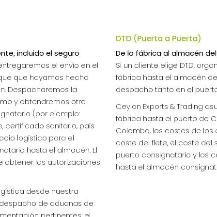
DTD (Puerta a Puerta)
nte, incluido el seguro
De la fábrica al almacén del
y entregaremos el envío en el
Si un cliente elige DTD, org
buque que hayamos hecho
fábrica hasta el almacén del
ón. Despacharemos la
despacho tanto en el puert
imo y obtendremos otra
Ceylon Exports & Trading asu
gnatario (por ejemplo:
fábrica hasta el puerto de
 certificado sanitario, país
Colombo, los costes de los
socio logístico para el
coste del flete, el coste de
atario hasta el almacén. El
puerto consignatario y los c
 obtener las autorizaciones
hasta el almacén consignata
ogística desde nuestra
el despacho de aduanas de
entación pertinentes, el