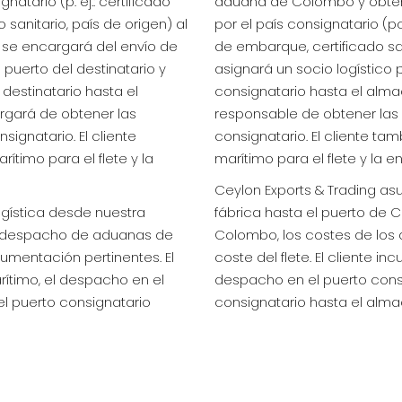
atario (p. ej.: certificado
aduana de Colombo y obten
 sanitario, país de origen) al
por el país consignatario (po
ue se encargará del envío de
de embarque, certificado sani
puerto del destinatario y
asignará un socio logístico
destinatario hasta el
consignatario hasta el alma
rgará de obtener las
responsable de obtener las a
signatario. El cliente
consignatario. El cliente t
timo para el flete y la
marítimo para el flete y la e
Ceylon Exports & Trading asu
ogística desde nuestra
fábrica hasta el puerto de
el despacho de aduanas de
Colombo, los costes de los
mentación pertinentes. El
coste del flete. El cliente in
arítimo, el despacho en el
despacho en el puerto consi
el puerto consignatario
consignatario hasta el alma