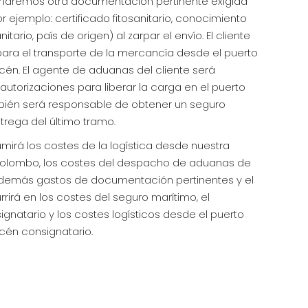
dremos otra documentación pertinente exigida
r ejemplo: certificado fitosanitario, conocimiento
tario, país de origen) al zarpar el envío. El cliente
 para el transporte de la mercancía desde el puerto
cén. El agente de aduanas del cliente será
utorizaciones para liberar la carga en el puerto
ambién será responsable de obtener un seguro
ntrega del último tramo.
mirá los costes de la logística desde nuestra
 Colombo, los costes del despacho de aduanas de
 demás gastos de documentación pertinentes y el
currirá en los costes del seguro marítimo, el
gnatario y los costes logísticos desde el puerto
cén consignatario.