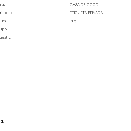
nes
CASA DE COCO
ri Lanka
ETIQUETA PRIVADA
brica
Blog
uipo
uestra
d.