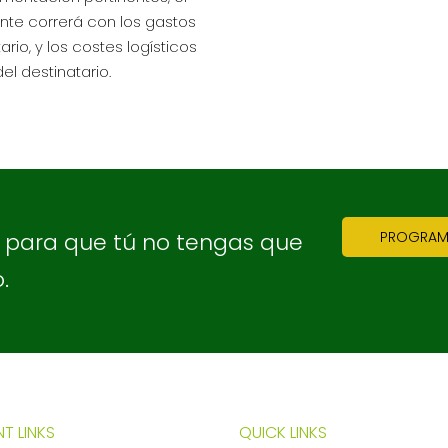
iente correrá con los gastos
io, y los costes logísticos
el destinatario.
, para que tú no tengas que
PROGRAMA
.
T LINKS
QUICK LINKS