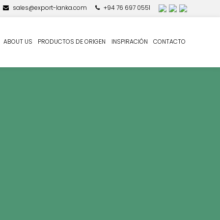
sales@export-lanka.com
+94 76 697 0551
ABOUT US
PRODUCTOS DE ORIGEN
INSPIRACIÓN
CONTACTO