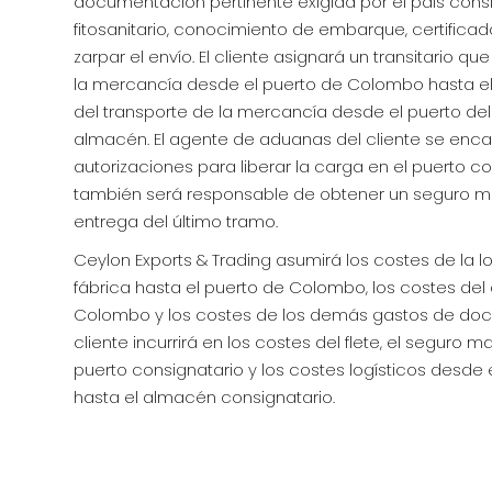
documentación pertinente exigida por el país consign
fitosanitario, conocimiento de embarque, certificado
zarpar el envío. El cliente asignará un transitario q
la mercancía desde el puerto de Colombo hasta el 
del transporte de la mercancía desde el puerto del 
almacén. El agente de aduanas del cliente se enca
autorizaciones para liberar la carga en el puerto con
también será responsable de obtener un seguro marí
entrega del último tramo.
Ceylon Exports & Trading asumirá los costes de la l
fábrica hasta el puerto de Colombo, los costes d
Colombo y los costes de los demás gastos de docu
cliente incurrirá en los costes del flete, el seguro m
puerto consignatario y los costes logísticos desde 
hasta el almacén consignatario.