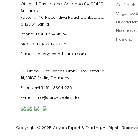
Office: 11 Castle Lane, Colombo 04, 00400,
Cetificacio
Sri Lanka
Origen de S
Factory: 146 Nattandiya Road, Dankotuwa,
Nuestra fá
61130,Sri Lanka
Nuestro eq
Phone:
+94 11 784 4524
Pide una m
Mobile:
+94 77 129 7961
E-mail:
sales@export-lanka.com
EU Office: Pure Exotics GmbH, Kreuzstraße
14, 13187 Berlin, Germany
Phone:
+49 1514 3364 226
E-mail:
info@pure-exotics.de
Copyright © 2025 Ceylon Export & Trading, All Rights Reserve