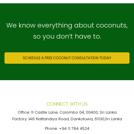
We know everything about coconuts,
so you don’t have to.
SCHEDULE A FREE COCONUT CONSULTATION TODAY
CONNECT WITH US
Office: 11 Castle Lane, Colombo 04, 00400, Sri Lanka
Factory: 146 Nattandiya Road, Dankotuwa, 61130,Sri Lanka
Phone:
+94 11 784 4524