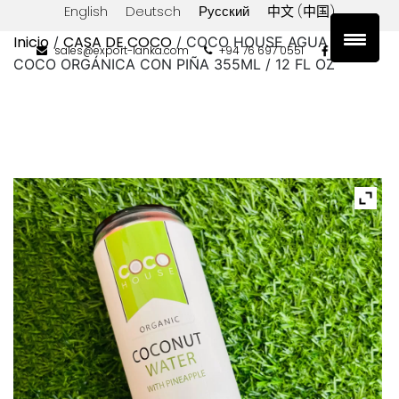
English
Deutsch
Русский
中文 (中国)
Inicio
CASA DE COCO
/
/ COCO HOUSE AGUA DE
sales@export-lanka.com
+94 76 697 0551
COCO ORGÁNICA CON PIÑA 355ML / 12 FL OZ