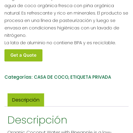
agua de coco orgánica fresca con piña orgánica
natural. Es refrescante y rico en minerales. El producto se
procesa en una línea de pasteurización y luego se
envasa en condiciones higiénicas con un lavado de
nitrógeno.
La lata de aluminio no contiene BPA y es reciclable.
COCO
Get a Quote
HOUSE
AGUA
DE
Categorías:
CASA DE COCO
,
ETIQUETA PRIVADA
COCO
ORGÁNICA
CON
Descripción
PIÑA
355ML
Descripción
/
12
FL
Organic Coconut Water with Pineapple is a low-