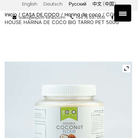
English
Deutsch
Русский
中文 (中国)
Inicio
CASA DE COCO
Harina de coco
/
/
/ COCO
sales@export-lanka.com
+94 76 697 0551
HOUSE HARINA DE COCO BIO TARRO PET 500G