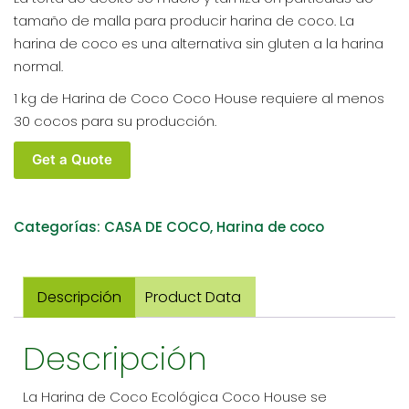
tamaño de malla para producir harina de coco. La
harina de coco es una alternativa sin gluten a la harina
normal.
1 kg de Harina de Coco Coco House requiere al menos
30 cocos para su producción.
COCO
Get a Quote
HOUSE
HARINA
DE
Categorías:
CASA DE COCO
,
Harina de coco
COCO
BIO
TARRO
Descripción
Product Data
PET
500G
Descripción
cantidad
La Harina de Coco Ecológica Coco House se