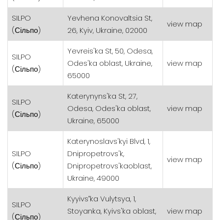
SILPO
Yevhena Konovaltsia St,
view map
(Сільпо)
26, Kyiv, Ukraine, 02000
Yevreis'ka St, 50, Odesa,
SILPO
Odes'ka oblast, Ukraine,
view map
(Сільпо)
65000
Katerynyns'ka St, 27,
SILPO
Odesa, Odes'ka oblast,
view map
(Сільпо)
Ukraine, 65000
Katerynoslavs'kyi Blvd, 1,
SILPO
Dnipropetrovs'k,
view map
(Сільпо)
Dnipropetrovs'kaoblast,
Ukraine, 49000
Kyyivsʹka Vulytsya, 1,
SILPO
Stoyanka, Kyivs'ka oblast,
view map
(Сільпо)