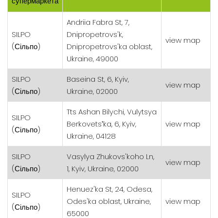
супермаркета
Andriia Fabra St, 7,
SILPO
Dnipropetrovs'k,
view map
(Сільпо)
Dnipropetrovs'ka oblast,
Ukraine, 49000
SILPO
Baseina St, 6, Kyiv,
view map
(Сільпо)
Ukraine, 02000
Tts Ashan Bilychi, Vulytsya
SILPO
Berkovetsʹka, 6, Kyiv,
view map
(Сільпо)
Ukraine, 04128
SILPO
Vasylya Zhukovs'koho Ln,
view map
(Сільпо)
1, Kyiv, Ukraine, 02000
Henuez'ka St, 24, Odesa,
SILPO
Odes'ka oblast, Ukraine,
view map
(Сільпо)
65000