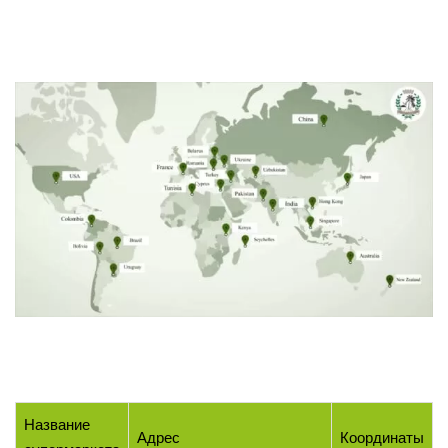
Название
Адрес
Координаты