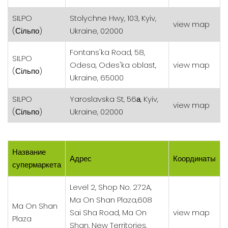
SILPO
Stolychne Hwy, 103, Kyiv,
view map
(Сільпо)
Ukraine, 02000
Fontans'ka Road, 58,
SILPO
Odesa, Odes'ka oblast,
view map
(Сільпо)
Ukraine, 65000
SILPO
Yaroslavska St, 56а, Kyiv,
view map
(Сільпо)
Ukraine, 02000
Название
Адрес
Координаты
супермаркета
Level 2, Shop No. 272A,
Ma On Shan Plaza,608
Ma On Shan
Sai Sha Road, Ma On
view map
Plaza
Shan, New Territories,