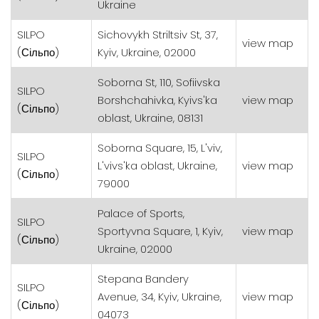
Ukraine
SILPO
Sichovykh Striltsiv St, 37,
view map
(Сільпо)
Kyiv, Ukraine, 02000
Soborna St, 110, Sofiivska
SILPO
Borshchahivka, Kyivs'ka
view map
(Сільпо)
oblast, Ukraine, 08131
Soborna Square, 15, L'viv,
SILPO
L'vivs'ka oblast, Ukraine,
view map
(Сільпо)
79000
Palace of Sports,
SILPO
Sportyvna Square, 1, Kyiv,
view map
(Сільпо)
Ukraine, 02000
Stepana Bandery
SILPO
Avenue, 34, Kyiv, Ukraine,
view map
(Сільпо)
04073