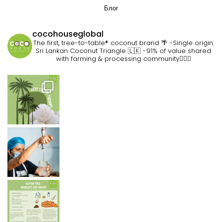
Блог
cocohouseglobal
The first, tree-to-table® coconut brand 🌴
-Single origin:
Sri Lankan Coconut Triangle 🇱🇰
-91% of value shared
with farming & processing community👷🏽‍♀️