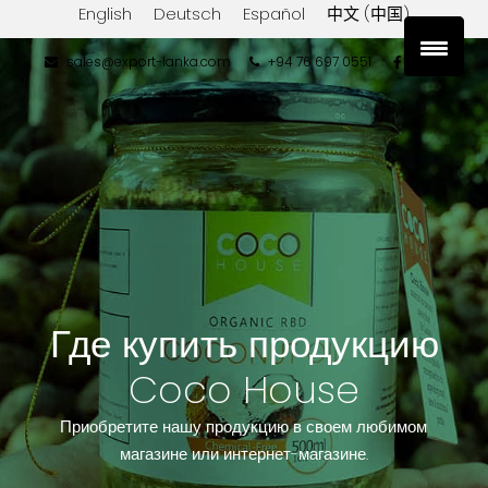
English
Deutsch
Español
中文 (中国)
sales@export-lanka.com
+94 76 697 0551
Где купить продукцию
Coco House
Приобретите нашу продукцию в своем любимом
магазине или интернет-магазине.