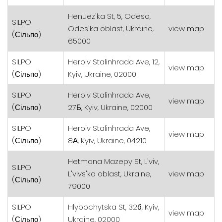
Henuez'ka St, 5, Odesa,
SILPO
Odes'ka oblast, Ukraine,
view map
(Сільпо)
65000
SILPO
Heroiv Stalinhrada Ave, 12,
view map
(Сільпо)
Kyiv, Ukraine, 02000
SILPO
Heroiv Stalinhrada Ave,
view map
(Сільпо)
27Б, Kyiv, Ukraine, 02000
SILPO
Heroiv Stalinhrada Ave,
view map
(Сільпо)
8А, Kyiv, Ukraine, 04210
Hetmana Mazepy St, L'viv,
SILPO
L'vivs'ka oblast, Ukraine,
view map
(Сільпо)
79000
SILPO
Hlybochytska St, 32б, Kyiv,
view map
(Сільпо)
Ukraine, 02000