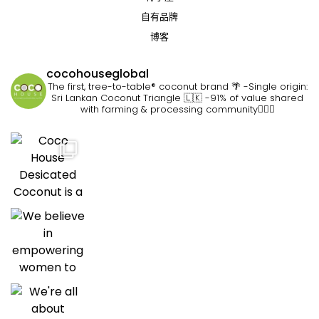
自有品牌
博客
cocohouseglobal
The first, tree-to-table® coconut brand 🌴
-Single origin:
Sri Lankan Coconut Triangle 🇱🇰
-91% of value shared
with farming & processing community👷🏽‍♀️