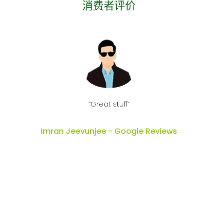
消费者评价
l
“Great stuff”
Imran Jeevunjee - Google Reviews
y
wi
r