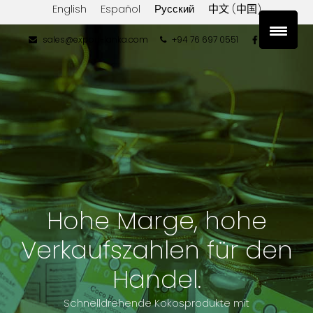
English
Español
Русский
中文 (中国)
sales@export-lanka.com
+94 76 697 0551
Hohe Marge, hohe
Verkaufszahlen für den
Handel.
Schnelldrehende Kokosprodukte mit