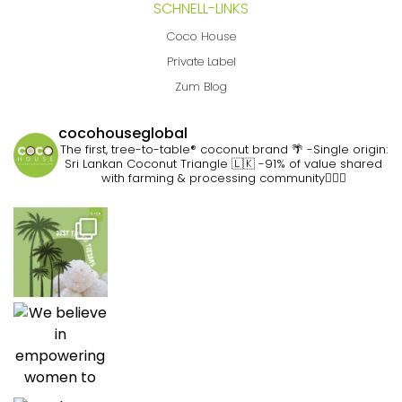
SCHNELL-LINKS
Coco House
Private Label
Zum Blog
cocohouseglobal
The first, tree-to-table® coconut brand 🌴
-Single origin:
Sri Lankan Coconut Triangle 🇱🇰
-91% of value shared
with farming & processing community👷🏽‍♀️