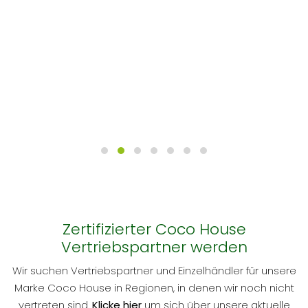
y
wi
r
Zertifizierter Coco House
Vertriebspartner werden
Wir suchen Vertriebspartner und Einzelhändler für unsere
Marke Coco House in Regionen, in denen wir noch nicht
vertreten sind.
Klicke hier
um sich über unsere aktuelle