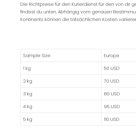
Die Richtpreise für den Kurierdienst für den von dir
findest du unten. Abhängig vom genauen Bestimmun
Kontinents können die tatsächlichen Kosten variiere
Sample Size
Europe
1 kg
50 USD
2 kg
70 USD
3 kg
80 USD
4 kg
95 USD
5 kg
110 USD