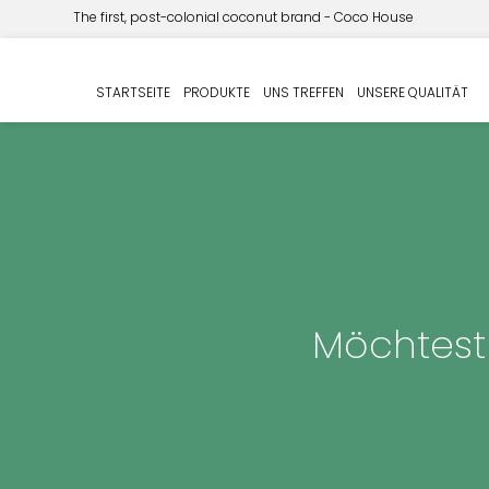
The first, post-colonial coconut brand - Coco House
STARTSEITE
PRODUKTE
UNS TREFFEN
UNSERE QUALITÄT
Möchtest