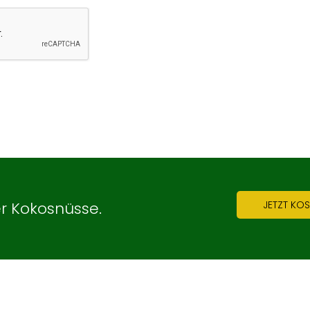
er Kokosnüsse.
JETZT KO