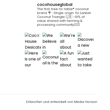
cocohouseglobal
The first, tree-to-table® coconut
brand 🌴
-Single origin: Sri Lankan
Coconut Triangle 🇱🇰
-91% of
value shared with farming &
processing community👷🏽‍♀️
Entworfen und entwickelt von
Media Horizon