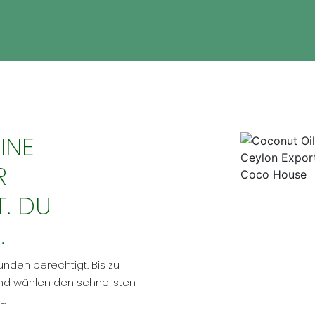
INE
R
. DU
.
unden berechtigt. Bis zu
und wählen den schnellsten
L.