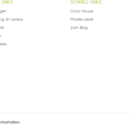
 LINKS
SCHNELL-LINKS
ngen
Coco House
ng Sri Lankas
Private Label
rik
Zum Blog
m
llen
orbehalten.