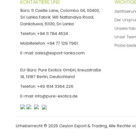
KONTAKTIERE UNS
WICHTIGE
Büro: 11 Castle Lane, Colombo 04, 00400,
Zertifizieru
Sri Lanka Fabrik: 146 Nattandiya Road,
Der Urspru
Dankotuwa, 61130, Sri Lanka
Unsere Fab
Telefon:
+94 11 784 4524
Unser Tea
Mobiltelefon:
+94 77 129 7961
Probe beste
E-mail:
sales@export-lanka.com
EU-Büro: Pure Exotics GmbH, Kreuzstraße
14, 13187 Berlin, Deutschland
Telefon:
+49 1514 3364 226
E-mail:
info@pure-exotics.de
Urheberrecht © 2025 Ceylon Export & Trading, Alle Rechte v