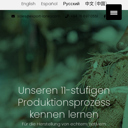
English
Español
Русский
中文 (中国)
sales@export-lanka.com
+94 76 697 0551
Unseren 11-stufigen
Produktionsprozess
kennen lernen
Für die Herstellung von echtem, nativem