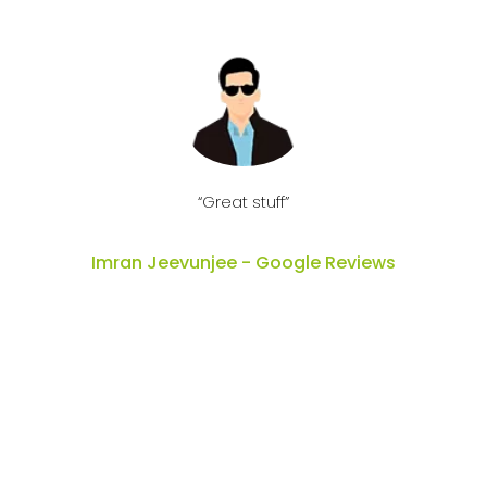
l
“Great stuff”
Imran Jeevunjee - Google Reviews
y
wi
r