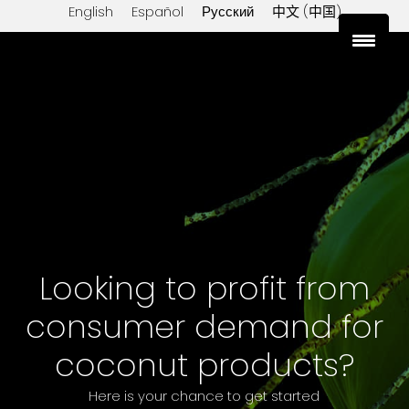
English
Español
Русский
中文 (中国)
sales@export-lanka.com
+94 76 697 0551
Looking to profit from
consumer demand for
coconut products?
Here is your chance to get started