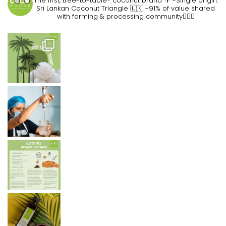
The first, tree-to-table® coconut brand 🌴
-Single origin:
Sri Lankan Coconut Triangle 🇱🇰
-91% of value shared
with farming & processing community👷🏽‍♀️