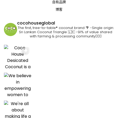
自有品牌
博客
cocohouseglobal
The first, tree-to-table® coconut brand 🌴
-Single origin:
Sri Lankan Coconut Triangle 🇱🇰
-91% of value shared
with farming & processing community👷🏽‍♀️