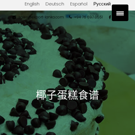
English
Deutsch
Español
Русский
sales@export-lanka.com
+94 76 697 0551
椰子蛋糕食谱