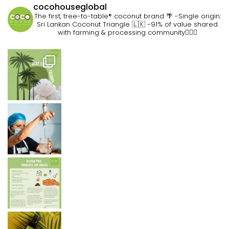
cocohouseglobal
The first, tree-to-table® coconut brand 🌴
-Single origin:
Sri Lankan Coconut Triangle 🇱🇰
-91% of value shared
with farming & processing community👷🏽‍♀️