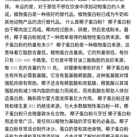
择。 幸运的是，对于那些不想在饮食中添加动物蛋白的人来
说，植物蛋白是一种很好的替代品。植物蛋白粉已成为牛奶和
其他动物产品的流行替代品。 什么是椰子蛋白粉？ 椰子蛋白粉
由干椰肉加工而成。椰肉经过脱水、研磨，然后变成粉末。最
终，椰子蛋白粉就成了一种简单易得的植物性蛋白质来源。 椰
子蛋白粉的热量有多少？ 椰子蛋白粉是一种植物蛋白来源，这
意味着它脂肪含量低，植物蛋白含量高。它的热量很低，每份
只有 120-140 卡路里。它也是中等甘油三酯脂肪的良好来源，
每 100 克的含量约为 10 克。 对健康有哪些好处？ 椰子蛋白粉
含有所有必需氨基酸。它含有氨基酸赖氨酸，这种氨基酸对增
强肌肉很有帮助。椰子还含有精氨酸和亮氨酸，精氨酸以其增
强肌肉和减少体内脂肪的能力而闻名，而亮氨酸在帮助人体创
造蛋白质、酶和荷尔蒙方面发挥着巨大作用。 椰子蛋白粉还是
铁和维生素 B12 的绝佳来源，与大多数植物性蛋白粉一样，椰
子蛋白粉只含微量碳水化合物。 椰子蛋白粉与烹饪 椰子蛋白粉
用途非常广泛，是任何以植物为基础的烹饪者的必备品。椰子
蛋白粉非常适合制作冰沙、蛋白奶昔和其他食物。椰子蛋白粉
还能为食谱和烹饪增添风味。点击这里了解如何用椰子蛋白粉