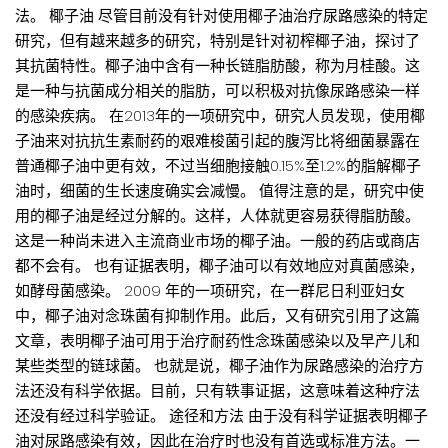
法。 椰子油 尽管目前没有针对使用椰子油治疗尿路感染的特定
研究，但有越来越多的研究，特别是针对初榨椰子油，探讨了
其抗菌特性。椰子油中含有一种长链脂肪酸，称为月桂酸。这
是一种与抗菌成分相关的脂肪，可以积极对抗像尿路感染一样
的感染疾病。 在2013年的一项研究中，研究人员发现，使用椰
子油来对抗抗生素耐药的艰难梭菌引起的腹泻比将细菌暴露在
普通椰子油中更有效，不过当细胞接触0.15%至1.2%的脂解椰子
油时，细菌的生长速度确实会减慢。 值得注意的是，研究中使
用的椰子油是经过分解的。这样，人体就更容易获得脂肪酸。
这是一种尚未进入主流商业市场的椰子油。一般的药店或商店
都不会有。 也有证据表明，椰子油可以有效地应对真菌感染，
如酵母菌感染。 2009 年的一项研究，在一群尼日利亚妇女
中，椰子油对念珠菌有抑制作用。此后，又有研究引用了这篇
文章，表明椰子油可用于治疗耐药性念珠菌感染以及早产儿和
某些类型的链球菌。 也就是说，椰子油作为尿路感染的治疗方
法还没有科学依据。目前，只有轶事证据，这意味着这种疗法
还没有经过科学验证。 途径和方法 由于没有科学证据表明椰子
油对尿路感染有效，因此在治疗时也没有首选或标准方法。一