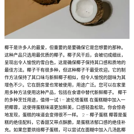
椰干是许多人的最爱，但重要的是要确保它是您想要的那种。
这种产品只选用最优质的椰子。椰子风干后，会被切成细丝，
呈现出令人愉悦的雪白色，这是确保椰子保持其口感和质地的
最佳方法。椰子干有很多种，但这种椰子干最受欢迎。它的制
作方法保持了其口味与新鲜椰子相似，但令人愉悦的甜味为其
增色不少。它在厨房里也常被使用，用途广泛。您可以在家里
用多种方法使用这种产品，包括在食谱中替代新鲜椰子。 椰干
的多种烹饪用途，值得一试 1 – 波伦塔蛋糕 在蛋糕糊中加入一
把椰蓉，这使得蛋糕味道更加鲜美，口感轻盈松软。你会惊奇
地发现，蛋糕的味道会变得很不一样。 2 – 椰子蛋糕 椰蓉是蛋
糕的绝佳配料，它香甜又带点酥脆，是蛋糕浓郁口感的绝佳补
充。如果您要烘焙椰子蛋糕，可以尝试在面糊中加入几汤匙椰