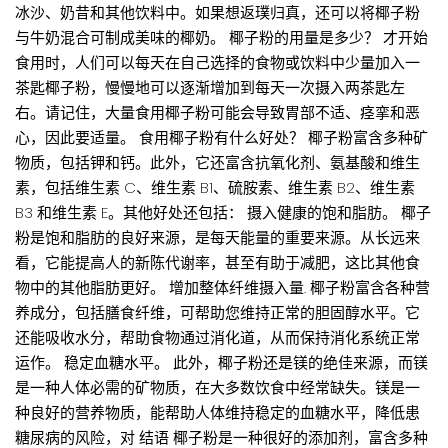
冰沙、奶昔和其他饮料中。如果想返璞归真，还可以将椰子粉
与牛奶混合可制成美味的椰奶。 椰子粉的用量是多少？ 才开始
食用时，人们可以每天在自己选择的食物或饮料中少量加入一
茶匙椰子粉，慢慢地可以逐渐增加到每天一次摄入两茶匙左
右。请记住，大量食用椰子粉可能会导致胃部不适、痉挛和恶
心，因此要适量。 食用椰子粉有什么好处？ 椰子粉富含多种矿
物质，包括钾和钙。此外，它还富含抗氧化剂、氨基酸和维生
素，包括维生素 C、维生素 B1、硫胺素、维生素 B2、维生素
B3 和维生素 E。其他好处还包括： 摄入健康的饱和脂肪。 椰子
粉是饱和脂肪的良好来源，是每天能量的重要来源。从长远来
看，它能提高人的新陈代谢率，甚至有助于减肥，这比其他食
物中的其他脂肪更好。 增加整体纤维摄入量. 椰子粉富含各种营
养成分，包括膳食纤维，可帮助您维持正常的胆固醇水平。它
还能吸收水分，帮助食物通过消化道，从而保持消化系统正常
运作。 稳定血糖水平。 此外，椰子粉还是镁的绝佳来源，而镁
是一种人体必需的矿物质，在大多数饮食中经常缺失。镁是一
种良好的营养物质，能帮助人体维持稳定的血糖水平，降低患
糖尿病的风险，对 结语 椰子粉是一种很好的添加剂，富含多种