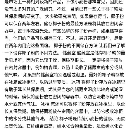
是市场上一种相对较新的产品，不像小麦粉那样常见，因此还
没有太多对其的广泛研究。不过，目前已有一些关于椰子粉及
其保质期的研究了。 大多数研究表明，如果储存得当，椰子粉
可以保存两年左右。储存椰子粉的最佳方法是将其放在密闭容
器中，置于阴凉避光处。有些品牌的椰子粉声称，如果储存得
当，他们的产品可以保存三年。不过，最好还是谨慎些，尽量
在两年内用完这些面粉。 椰子粉的不同储存方法 让我们来了解
一下储存椰子粉的不同方法。 储藏室 储藏室是储存椰子粉的最
常见场所，因为它比较干燥，保质期很长。一定要将椰子粉放
在密封容器中，例如梅森罐，以防止吸收了储藏室的水分或其
他气味。 如果您的储藏室特别温暖或潮湿，最好将椰子粉存放
在冰箱或冰柜里，以防过早变质。 冰箱 将椰子粉存放在冰箱里
有助于延长其保质期，尤其是当您的储藏室温度比较高或潮湿
的时候。确保将面粉放在密闭的容器中，以防它吸收冰箱中的
水分或其他气味。 冰柜 您还可以将椰子粉存放在冰柜里，以延
长其保质期。确保将面粉放在密闭的容器中，以防它吸收冰柜
中的水分或其他气味。 结论 椰子粉是传统小麦粉的健康、无麸
质替代品。它纤维含量高，碳水化合物含量低，是低碳水化合