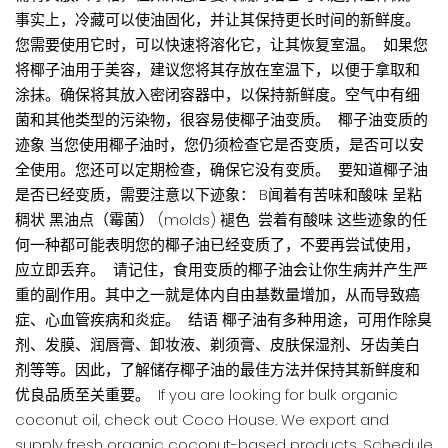
事实上，冷藏可以使油固化，并让其保持更长时间的新鲜度。
您需要使用它时，可以快速将溶化它，让其恢复室温。 如果您
将椰子油用于美容，建议您将其存放在室温下，以便于拿取和
涂抹。确保将其放入密闭容器中，以保持新鲜度。空气中有细
菌和其他类型的污染物，很容易使椰子油变质。 椰子油变质的
迹象 当您使用椰子油时，您仍须检查它是否变质，是否可以安
全使用。您还可以定期检查，确保它没有变质。 要知道椰子油
是否已经变质，需要注意以下迹象： B闻着有苦味和酸味 呈粘
稠状 黑油点（霉菌） (molds) 褪色 尝着有酸味 这些迹象的任
何一种都可能表明您的椰子油已经变质了，不要再尝试使用，
应立即丢弃。 请记住，食用变质的椰子油会让你生病并产生严
重的副作用。其中之一就是体内自由基数量增加，从而导致癌
症、心血管疾病和炎症。 结语 椰子油有多种用途，可用作除臭
剂、发膜、润唇膏、卸妆液、剃须膏、皮肤保湿剂、牙齿美白
剂等等。因此，了解储存椰子油的最佳方法并保持其新鲜度和
优良品质至关重要。 If you are looking for bulk organic
coconut oil, check out Coco House. We export and
supply fresh organic coconut-based products. Schedule