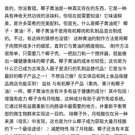
是的，你没看错。椰子黄油是一种真实存在的东西，它是一种
具有神奇天然功效的涂抹料，你现在就需要知道！它味道鲜
美，是许多菜肴的完美配料。但首先，什么是椰子黄油呢？ 椰
子 + 黄油? 不，椰子黄油不是用有机椰肉和乳制品混合制成
的。不过，有这样的猜想也没错！ 这种黄油的制作方法是将椰
子肉搅拌成多汁的细浆，直到它与黄油的稠度相似。 I制作方法
很简单，只需要几个椰子壳、一把刮刀和一个搅拌器，就能做
出一罐健康美味的椰子酱。椰子黄油的成本也较低；这也是为
什么它已成为古埃及人圈子里流行的乳制品替代品！它是当今
最好的椰子产品之一！ 不想自己做？在实体店和网上食品保健
品商店也能买到！ 益处 与有机椰子产品（果肉、果汁和椰子
油）一样，椰子黄油也含有许多有益于健康的成分！其中包括 1.
增强免疫力 椰子含有月桂酸，这种成分有助于调节免疫系统。
它通过将有益菌重新引向肠道中最需要的地方，并重新平衡胃
部的微生物群来实现这一目的。 除椰子外，月桂酸仅在另一种
来源（母乳）中发现，这也是为什么椰子成为获取大量月桂酸
的下一个最佳途径！ 2. 减肥特性 除了月桂酸，椰子还含有丰富