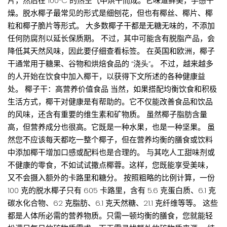
片，然后在 100°C 的热空气中烘干而成。它味道鲜美，手感干
燥。脱水椰子最常见的形式是细刨花，但也有椰丝、椰片、椰
粒和椰子脆片等形式。 大多数椰子干都是无糖无味的，不添加
任何防腐剂以延长保质期。 不过，其中可能含有脱脂产品，会
降低其天然风味，因此要仔细查看标签。 在英国和欧洲，椰子
干通常用于糖果、谷物和烘焙食品的 “浇头”。 不过，越来越多
的人开始在饮食中加入椰干，以获得下文所述的各种健康益
处。 椰子干：高营养价值食品 当然，如果搭配均衡饮食和积极
生活方式，椰干对健康是有帮助的。它不仅能改善食品和饮品
的风味，还含有重要的维生素和矿物质。 虽然椰子脂肪含量
高，但营养成分也很高。它既是一种水果，也是一种坚果。 虽
然您不应该每天都吃一整个椰子，但在营养均衡的膳食或饮料
中添加椰干增加口感或配料也是合理的。 与其吃人工甜味剂或
不健康的零食，不如试试撒点椰蓉。这样，您既能享受美味，
又不会摄入额外的卡路里和糖分。 按照粗略的比例计算，一份
100 克的脱水椰子只有 605 卡路里，含有 5.6 克蛋白质、6.1 克
碳水化合物、62 克脂肪、6.1 克天然糖、21.1 克纤维等等。 这些
都是人体所必需的营养物质。只需一顿均衡的膳食，您就能轻