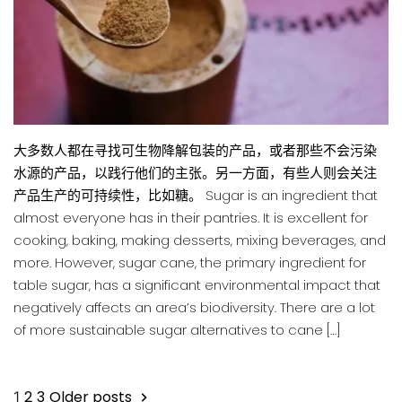
大多数人都在寻找可生物降解包装的产品，或者那些不会污染
水源的产品，以践行他们的主张。另一方面，有些人则会关注
产品生产的可持续性，比如糖。 Sugar is an ingredient that
almost everyone has in their pantries. It is excellent for
cooking, baking, making desserts, mixing beverages, and
more. However, sugar cane, the primary ingredient for
table sugar, has a significant environmental impact that
negatively affects an area’s biodiversity. There are a lot
of more sustainable sugar alternatives to cane […]
Posts
2
3
Older posts
1