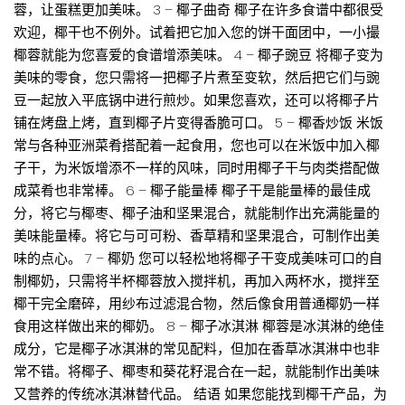
蓉，让蛋糕更加美味。 3 – 椰子曲奇 椰子在许多食谱中都很受
欢迎，椰干也不例外。试着把它加入您的饼干面团中，一小撮
椰蓉就能为您喜爱的食谱增添美味。 4 – 椰子豌豆 将椰子变为
美味的零食，您只需将一把椰子片煮至变软，然后把它们与豌
豆一起放入平底锅中进行煎炒。如果您喜欢，还可以将椰子片
铺在烤盘上烤，直到椰子片变得香脆可口。 5 – 椰香炒饭 米饭
常与各种亚洲菜肴搭配着一起食用，您也可以在米饭中加入椰
子干，为米饭增添不一样的风味，同时用椰子干与肉类搭配做
成菜肴也非常棒。 6 – 椰子能量棒 椰子干是能量棒的最佳成
分，将它与椰枣、椰子油和坚果混合，就能制作出充满能量的
美味能量棒。将它与可可粉、香草精和坚果混合，可制作出美
味的点心。 7 – 椰奶 您可以轻松地将椰子干变成美味可口的自
制椰奶，只需将半杯椰蓉放入搅拌机，再加入两杯水，搅拌至
椰干完全磨碎，用纱布过滤混合物，然后像食用普通椰奶一样
食用这样做出来的椰奶。 8 – 椰子冰淇淋 椰蓉是冰淇淋的绝佳
成分，它是椰子冰淇淋的常见配料，但加在香草冰淇淋中也非
常不错。将椰子、椰枣和葵花籽混合在一起，就能制作出美味
又营养的传统冰淇淋替代品。 结语 如果您能找到椰干产品，为