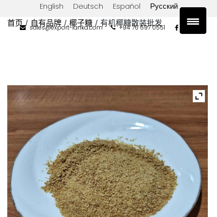
English
Deutsch
Español
Русский
首页
自有品牌
椰子糖
/
/
/ 有机椰糖散装批发
sales@export-lanka.com
+94 76 697 0551