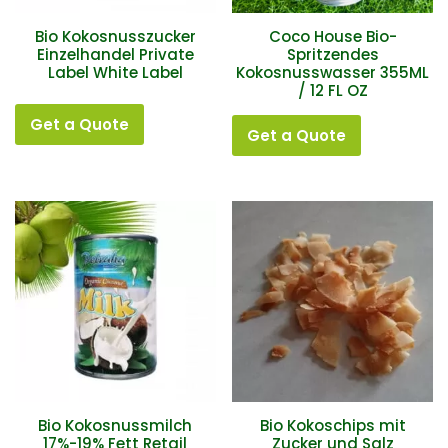
Bio Kokosnusszucker
Coco House Bio-
Einzelhandel Private
Spritzendes
Label White Label
Kokosnusswasser 355ML
/ 12 FL OZ
Get a Quote
Get a Quote
Bio Kokosnussmilch
Bio Kokoschips mit
17%-19% Fett Retail
Zucker und Salz