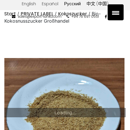
English
Español
Русский
中文 (中国)
Start
PRIVATE LABEL
Kokoszucker
/
/
/ Bio-
sales@export-lanka.com
+94 76 697 0551
Kokosnusszucker Großhandel
Loading...