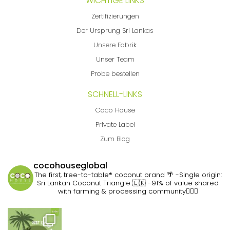
WICHTIGE LINKS
Zertifizierungen
Der Ursprung Sri Lankas
Unsere Fabrik
Unser Team
Probe bestellen
SCHNELL-LINKS
Coco House
Private Label
Zum Blog
cocohouseglobal
The first, tree-to-table® coconut brand 🌴
-Single origin:
Sri Lankan Coconut Triangle 🇱🇰
-91% of value shared
with farming & processing community👷🏽‍♀️