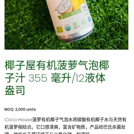
椰子屋有机菠萝气泡椰
子汁 355 毫升/12液体
盎司
MOQ: 2,000 units
Coco House菠萝有机椰子气泡水将碳酸有机椰子水与天然有
机菠萝相结合。它口感清爽，富含矿物质，产品经巴氏杀菌处