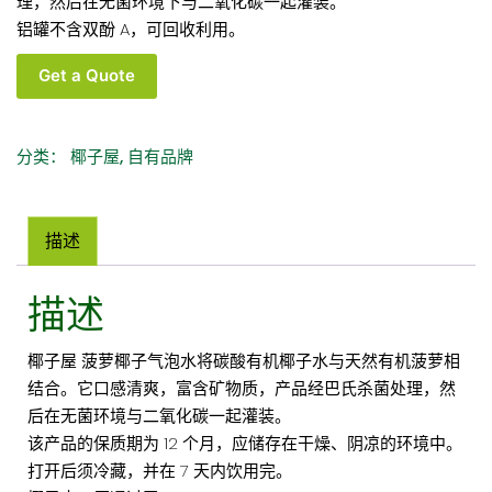
理，然后在无菌环境下与二氧化碳一起灌装。
铝罐不含双酚 A，可回收利用。
椰
Get a Quote
子
屋
有
分类：
椰子屋
,
自有品牌
机
菠
萝
描述
气
泡
描述
椰
子
汁
椰子屋 菠萝椰子气泡水将碳酸有机椰子水与天然有机菠萝相
355
结合。它口感清爽，富含矿物质，产品经巴氏杀菌处理，然
毫
后在无菌环境与二氧化碳一起灌装。
升/12
该产品的保质期为 12 个月，应储存在干燥、阴凉的环境中。
液
打开后须冷藏，并在 7 天内饮用完。
体