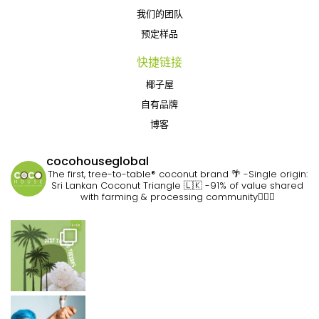
我们的团队
预定样品
快捷链接
椰子屋
自有品牌
博客
cocohouseglobal
The first, tree-to-table® coconut brand 🌴
-Single origin:
Sri Lankan Coconut Triangle 🇱🇰
-91% of value shared
with farming & processing community👷🏽‍♀️