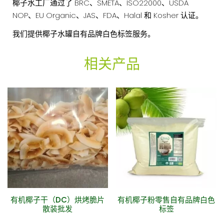
椰子水工厂通过了 BRC、SMETA、ISO22000、USDA
盎
NOP、EU Organic、JAS、FDA、Halal 和 Kosher 认证。
司
我们提供椰子水罐自有品牌白色标签服务。
数
量
相关产品
有机椰子干（DC）烘烤脆片
有机椰子粉零售自有品牌白色
散装批发
标签