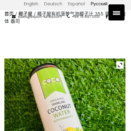
English
Deutsch
Español
Русский
首页
椰子屋
/
/ 椰子屋有机菠萝气泡椰子汁 355 毫升/12液
sales@export-lanka.com
+94 76 697 0551
体 盎司