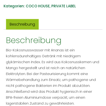
Spritzendes
Kategorien:
COCO HOUSE
,
PRIVATE LABEL
Kokosnusswasser
Mit
Ananas
Beschreibung
355ML
/
Beschreibung
12
FL
OZ
Bio-Kokosnusswasser mit Ananas ist ein
Menge
kohlensäurehaltiges Getränk mit niedrigem
glykämischen Index. Es wird aus Kokosnusskernen und
Mango hergestellt und ist reich an natürlichen
Elektrolyten. Bei der Pasteurisierung kommt eine
Wärmebehandlung zum Einsatz, um pathogene und
nicht pathogene Bakterien im Produkt abzutöten.
Anschließend wird das Produkt hygienisch in einer
BPA-freien Aluminiumdose verpackt, um einen
lagerstabilen Zustand zu gewährleisten.