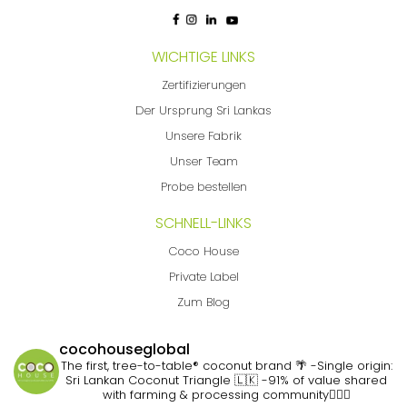
WICHTIGE LINKS
Zertifizierungen
Der Ursprung Sri Lankas
Unsere Fabrik
Unser Team
Probe bestellen
SCHNELL-LINKS
Coco House
Private Label
Zum Blog
cocohouseglobal
The first, tree-to-table® coconut brand 🌴
-Single origin:
Sri Lankan Coconut Triangle 🇱🇰
-91% of value shared
with farming & processing community👷🏽‍♀️