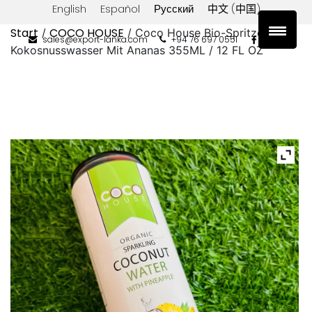
English
Español
Русский
中文 (中国)
Start
COCO HOUSE
/
/ Coco House Bio-Spritzendes
sales@export-lanka.com
+94 76 697 0551
Kokosnusswasser Mit Ananas 355ML / 12 FL OZ