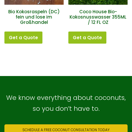
Bio Kokosraspeln (DC)
Coco House Bio-
fein und lose im
Kokosnusswasser 355ML
Großhandel
/ 12 FL OZ
Get a Quote
Get a Quote
We know everything about coconuts,
so you don’t have to.
SCHEDULE A FREE COCONUT CONSULTATION TODAY