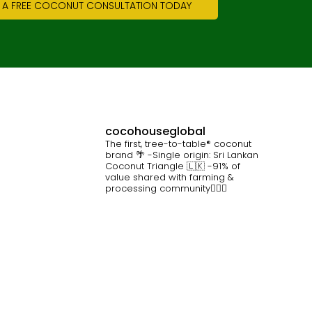
 A FREE COCONUT CONSULTATION TODAY
cocohouseglobal
The first, tree-to-table® coconut
brand 🌴
-Single origin: Sri Lankan
Coconut Triangle 🇱🇰
-91% of
value shared with farming &
processing community👷🏽‍♀️