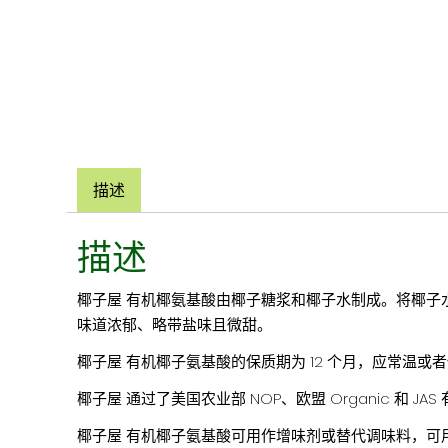
描述
描述
椰子屋 有机椰氨基酸由椰子糖浆和椰子水制成。将椰
味道浓郁、略带盐味且微甜。
椰子屋 有机椰子氨基酸的保质期为 12 个月，应常温
椰子屋 通过了美国农业部 NOP、欧盟 Organic 和 J
椰子屋 有机椰子氨基酸可用作增味剂或替代调味料，可