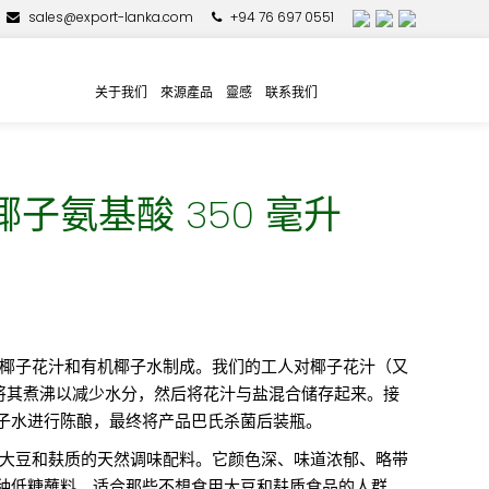
sales@export-lanka.com
+94 76 697 0551
关于我们
來源產品
靈感
联系我们
子氨基酸 350 毫升
机椰子花汁和有机椰子水制成。我们的工人对椰子花汁（又
集，并将其煮沸以减少水分，然后将花汁与盐混合储存起来。接
子水进行陈酿，最终将产品巴氏杀菌后装瓶。
含大豆和麸质的天然调味配料。它颜色深、味道浓郁、略带
种低糖蘸料，适合那些不想食用大豆和麸质食品的人群。