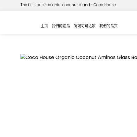
The first, post-colonial coconut brand - Coco House
首页
椰子屋
椰子氨基酸
/
/
/ 椰子屋 有机椰子氨基酸 
主页
我們的產品
認識可可之家
我們的品質