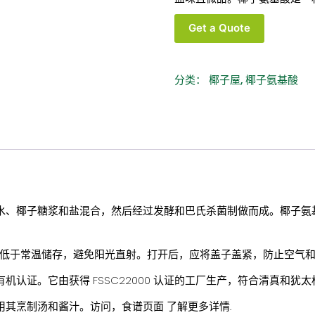
椰
Get a Quote
子
屋
有
分类：
椰子屋
,
椰子氨基酸
机
椰
子
氨
基
酸
350
毫
子水、椰子糖浆和盐混合，然后经过发酵和巴氏杀菌制做而成。椰子氨
升
玻
或者低于常温储存，避免阳光直射。打开后，应将盖子盖紧，防止空气
璃
瓶
AS 有机认证。它由获得 FSSC22000 认证的工厂生产，符合清真和犹
装
用其烹制汤和酱汁。访问，
食谱页面
了解更多详情.
数