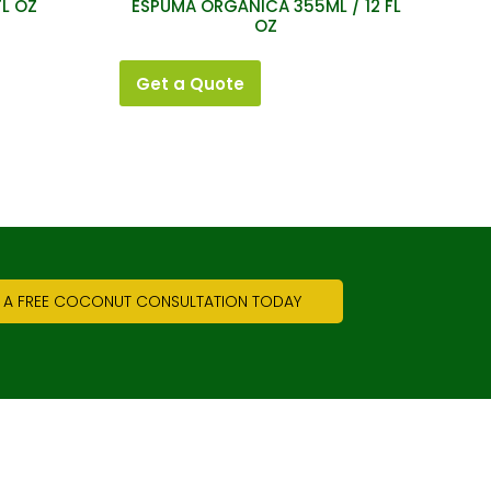
FL OZ
ESPUMA ORGÁNICA 355ML / 12 FL
OZ
Get a Quote
 A FREE COCONUT CONSULTATION TODAY