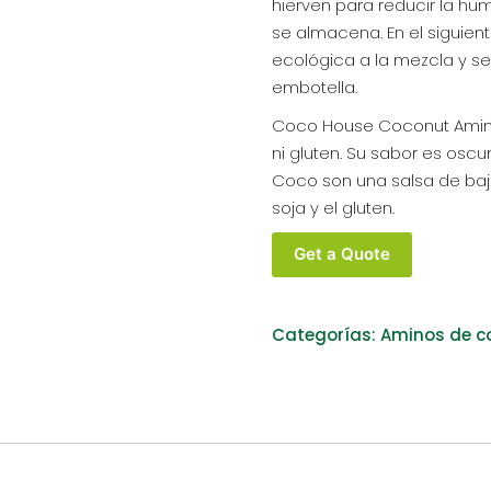
hierven para reducir la hu
se almacena. En el siguie
ecológica a la mezcla y se 
embotella.
Coco House Coconut Aminos
ni gluten. Su sabor es oscu
Coco son una salsa de baj
soja y el gluten.
COCO
Get a Quote
HOUSE
AMINOS
DE
Categorías:
Aminos de c
COCO
ECOLÓGICOS
350
ML
BOTELLA
DE