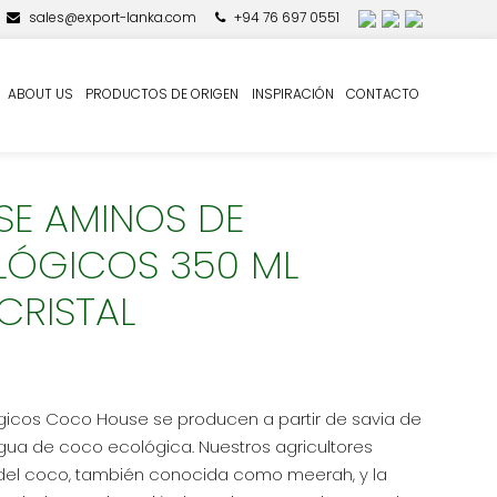
sales@export-lanka.com
+94 76 697 0551
A DE CRISTAL
ABOUT US
PRODUCTOS DE ORIGEN
INSPIRACIÓN
CONTACTO
E AMINOS DE
ÓGICOS 350 ML
CRISTAL
icos Coco House se producen a partir de savia de
gua de coco ecológica. Nuestros agricultores
r del coco, también conocida como meerah, y la