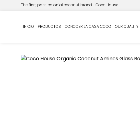
The first, post-colonial coconut brand - Coco House
Inicio
CASA DE COCO
Aminos de coco
/
/
/ COCO
INICIO
PRODUCTOS
CONOCER LA CASA COCO
OUR QUALITY