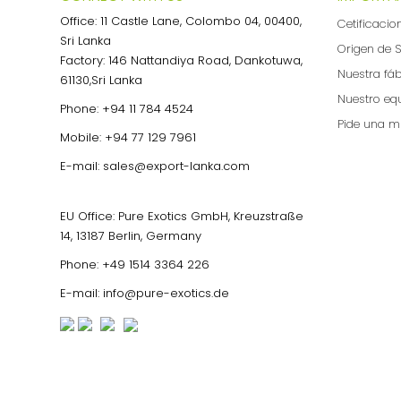
Office: 11 Castle Lane, Colombo 04, 00400,
Cetificacio
Sri Lanka
Origen de S
Factory: 146 Nattandiya Road, Dankotuwa,
Nuestra fá
61130,Sri Lanka
Nuestro eq
Phone:
+94 11 784 4524
Pide una m
Mobile:
+94 77 129 7961
E-mail:
sales@export-lanka.com
EU Office: Pure Exotics GmbH, Kreuzstraße
14, 13187 Berlin, Germany
Phone:
+49 1514 3364 226
E-mail:
info@pure-exotics.de