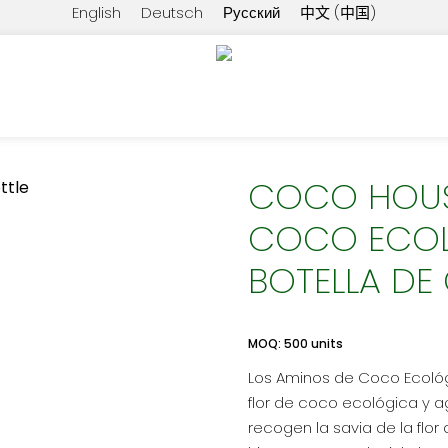
English
Deutsch
Русский
中文 (中国)
 HOUSE AMINOS DE COCO ECOLÓGICOS 350 ML BOTELL
COCO HOUS
COCO ECOL
BOTELLA DE 
MOQ: 500 units
Los Aminos de Coco Ecológ
flor de coco ecológica y a
recogen la savia de la flo