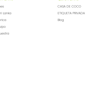
nes
CASA DE COCO
ri Lanka
ETIQUETA PRIVADA
brica
Blog
uipo
uestra