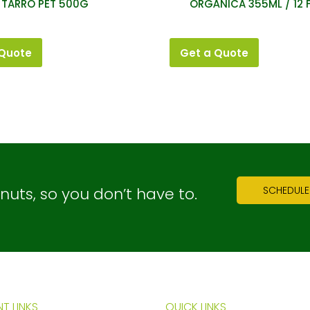
TARRO PET 500G
ORGÁNICA 355ML / 12 
 Quote
Get a Quote
ts, so you don’t have to.
SCHEDULE
T LINKS
QUICK LINKS