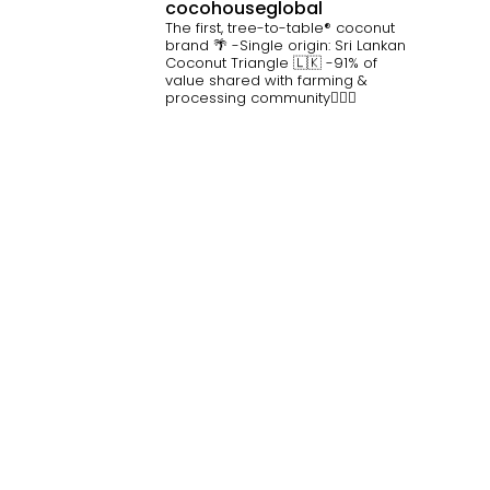
cocohouseglobal
The first, tree-to-table® coconut
brand 🌴
-Single origin: Sri Lankan
Coconut Triangle 🇱🇰
-91% of
value shared with farming &
processing community👷🏽‍♀️