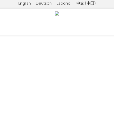
English
Deutsch
Español
中文 (中国)