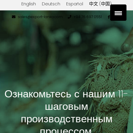
English
Deutsch
Español
中文 (中国)
sales@export-lanka.com
+94 76 697 0551
Ознакомьтесь с нашим 11-
шаговым
производственным
процессом.