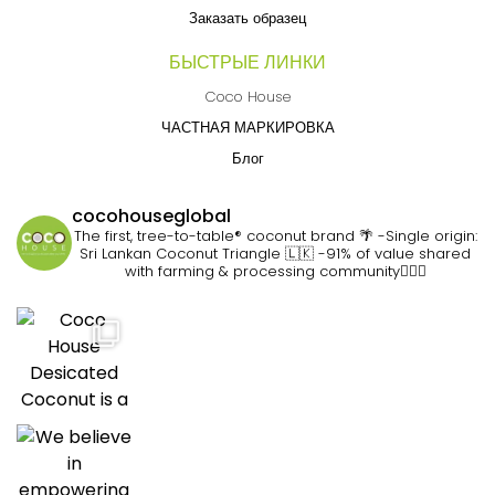
Заказать образец
БЫСТРЫЕ ЛИНКИ
Coco House
ЧАСТНАЯ МАРКИРОВКА
Блог
cocohouseglobal
The first, tree-to-table® coconut brand 🌴
-Single origin:
Sri Lankan Coconut Triangle 🇱🇰
-91% of value shared
with farming & processing community👷🏽‍♀️