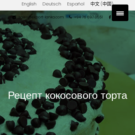
English
Deutsch
Español
中文 (中国)
sales@export-lanka.com
+94 76 697 0551
Рецепт кокосового торта