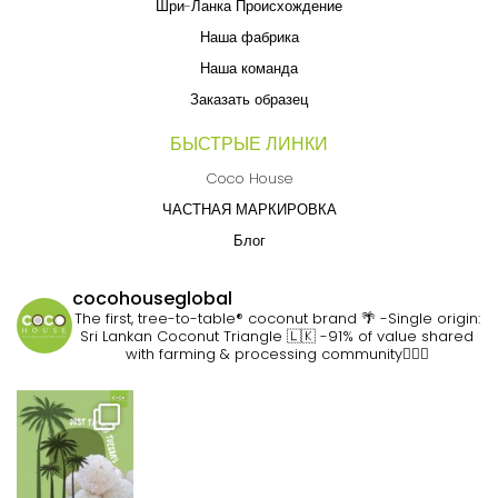
Шри-Ланка Происхождение
Наша фабрика
Наша команда
Заказать образец
БЫСТРЫЕ ЛИНКИ
Coco House
ЧАСТНАЯ МАРКИРОВКА
Блог
cocohouseglobal
The first, tree-to-table® coconut brand 🌴
-Single origin:
Sri Lankan Coconut Triangle 🇱🇰
-91% of value shared
with farming & processing community👷🏽‍♀️