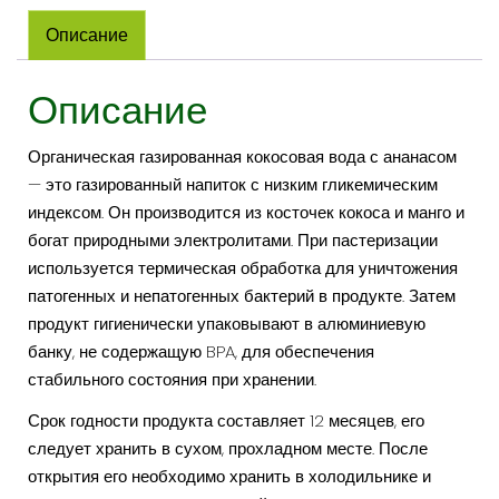
КОКОСОВАЯ
Описание
ВОДА
С
Описание
АНАНАСОМ
355
МЛ
Органическая газированная кокосовая вода с ананасом
/
— это газированный напиток с низким гликемическим
12
индексом. Он производится из косточек кокоса и манго и
ЖЛ
богат природными электролитами. При пастеризации
УНЦИЙ
используется термическая обработка для уничтожения
патогенных и непатогенных бактерий в продукте. Затем
продукт гигиенически упаковывают в алюминиевую
банку, не содержащую BPA, для обеспечения
стабильного состояния при хранении.
Срок годности продукта составляет 12 месяцев, его
следует хранить в сухом, прохладном месте. После
открытия его необходимо хранить в холодильнике и