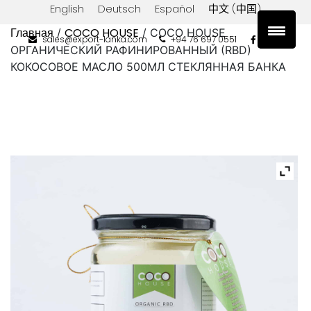
English
Deutsch
Español
中文 (中国)
Главная
COCO HOUSE
/
/ COCO HOUSE
sales@export-lanka.com
+94 76 697 0551
ОРГАНИЧЕСКИЙ РАФИНИРОВАННЫЙ (RBD)
КОКОСОВОЕ МАСЛО 500МЛ СТЕКЛЯННАЯ БАНКА