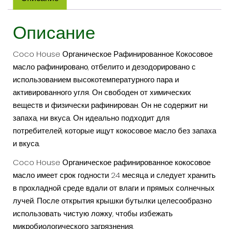
КОКОСОВОЕ
МАСЛО
Описание
500МЛ
СТЕКЛЯННАЯ
БАНКА
Coco House Органическое Рафинированное Кокосовое
масло рафинировано, отбелито и дезодорировано с
использованием высокотемпературного пара и
активированного угля. Он свободен от химических
веществ и физически рафинирован. Он не содержит ни
запаха, ни вкуса. Он идеально подходит для
потребителей, которые ищут кокосовое масло без запаха
и вкуса.
Coco House Органическое рафинированное кокосовое
масло имеет срок годности 24 месяца и следует хранить
в прохладной среде вдали от влаги и прямых солнечных
лучей. После открытия крышки бутылки целесообразно
использовать чистую ложку, чтобы избежать
микробиологического загрязнения.