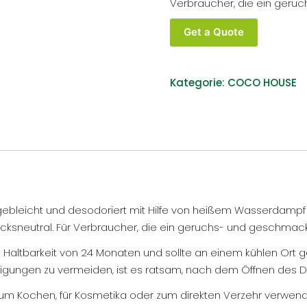
Verbraucher, die ein geru
Coco
Get a Quote
House
Bio
Kokosnussöl
Kategorie:
COCO HOUSE
raffiniert
(RBD)
500ml
Glas
Menge
, gebleicht und desodoriert mit Hilfe von heißem Wasserdampf u
macksneutral. Für Verbraucher, die ein geruchs- und geschmack
altbarkeit von 24 Monaten und sollte an einem kühlen Ort ge
inigungen zu vermeiden, ist es ratsam, nach dem Öffnen des 
zum Kochen, für Kosmetika oder zum direkten Verzehr verwen