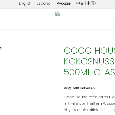
English
Español
Русский
中文 (中国)
l raffiniert (RBD) 500ml Glas
COCO HOUS
KOKOSNUSSÖ
500ML GLA
MOQ: 500 Einheiten
Coco House raffiniertes Bio 
mit Hilfe von heißem Wasser
physikalisch raffiniert. Es i