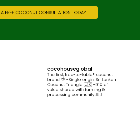
 A FREE COCONUT CONSULTATION TODAY
cocohouseglobal
The first, tree-to-table® coconut
brand 🌴
-Single origin: Sri Lankan
Coconut Triangle 🇱🇰
-91% of
value shared with farming &
processing community👷🏽‍♀️