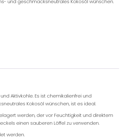
chs- und geschmacksneutrales Kokosöl wünschen.
nd Aktivkohle. Es ist chemikalienfrei und
sneutrales Kokosöl wünschen, ist es ideal.
lagert werden, der vor Feuchtigkeit und direktem
Deckels einen sauberen Löffel zu verwenden.
det werden.