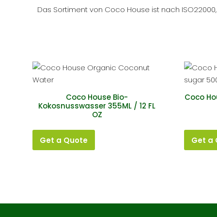
Das Sortiment von Coco House ist nach ISO22000, USD
Coco House Bio-
Coco Ho
Kokosnusswasser 355ML / 12 FL
OZ
Get a Quote
Get a