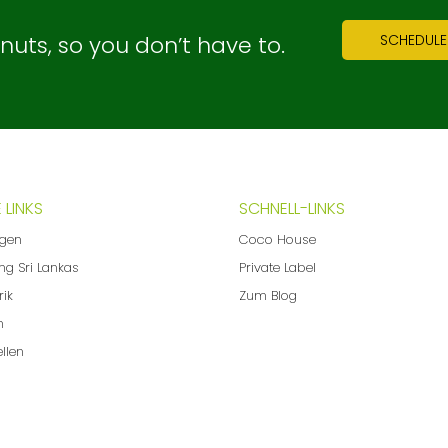
ts, so you don’t have to.
SCHEDULE
 LINKS
SCHNELL-LINKS
ngen
Coco House
ng Sri Lankas
Private Label
rik
Zum Blog
m
llen