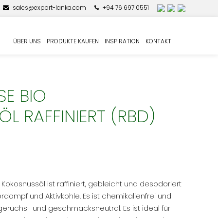
sales@export-lanka.com
+94 76 697 0551
ÜBER UNS
PRODUKTE KAUFEN
INSPIRATION
KONTAKT
E BIO
L RAFFINIERT (RBD)
S
Kokosnussöl ist raffiniert, gebleicht und desodoriert
dampf und Aktivkohle. Es ist chemikalienfrei und
st geruchs- und geschmacksneutral. Es ist ideal für