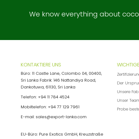
We know everything about coconu
KONTAKTIERE UNS
WICHTIGE
Büro: 11 Castle Lane, Colombo 04, 00400,
Zertifizieru
Sri Lanka Fabrik: 146 Nattandiya Road,
Der Urspru
Dankotuwa, 61130, Sri Lanka
Unsere Fab
Telefon:
+94 11 784 4524
Unser Tea
Mobiltelefon:
+94 77 129 7961
Probe beste
E-mail:
sales@export-lanka.com
EU-Büro: Pure Exotics GmbH, Kreuzstraße