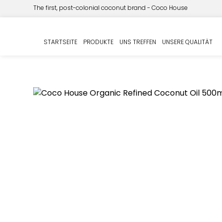
The first, post-colonial coconut brand - Coco House
Start
COCO HOUSE
/
/ Coco House Bio Kokosnussö
STARTSEITE
PRODUKTE
UNS TREFFEN
UNSERE QUALITÄT