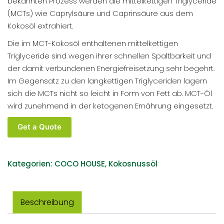
bekannten Prozess werden die mittelkettigen Triglyceride
(MCTs) wie Caprylsäure und Caprinsäure aus dem
Kokosöl extrahiert.
Die im MCT-Kokosöl enthaltenen mittelkettigen
Triglyceride sind wegen ihrer schnellen Spaltbarkeit und
der damit verbundenen Energiefreisetzung sehr begehrt.
Im Gegensatz zu den langkettigen Triglyceriden lagern
sich die MCTs nicht so leicht in Form von Fett ab. MCT-Öl
wird zunehmend in der ketogenen Ernährung eingesetzt.
Coco
Get a Quote
House
Bio
Mct
Kategorien:
COCO HOUSE
,
Kokosnussöl
Öl
250ML
Glasflasche
Beschreibung
Menge