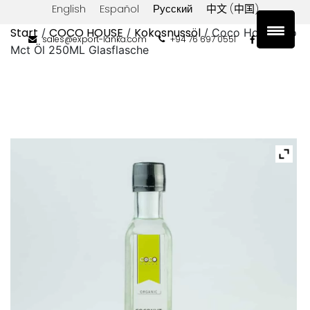
English
Español
Русский
中文 (中国)
Start
COCO HOUSE
Kokosnussöl
/
/
/ Coco House Bio
sales@export-lanka.com
+94 76 697 0551
Mct Öl 250ML Glasflasche