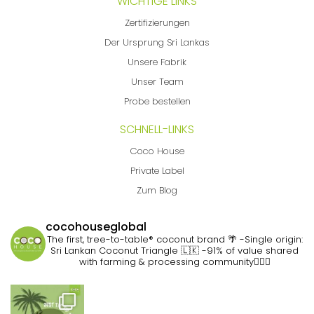
WICHTIGE LINKS
Zertifizierungen
Der Ursprung Sri Lankas
Unsere Fabrik
Unser Team
Probe bestellen
SCHNELL-LINKS
Coco House
Private Label
Zum Blog
cocohouseglobal
The first, tree-to-table® coconut brand 🌴
-Single origin:
Sri Lankan Coconut Triangle 🇱🇰
-91% of value shared
with farming & processing community👷🏽‍♀️