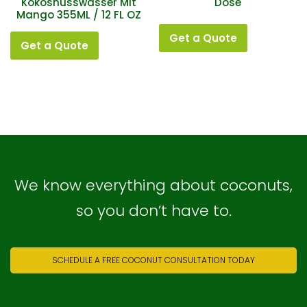
Kokosnusswasser Mit
Dose
Mango 355ML / 12 FL OZ
Get a Quote
Get a Quote
We know everything about coconuts,
so you don’t have to.
SCHEDULE A FREE COCONUT CONSULTATION TODAY