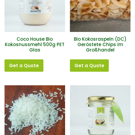
Coco House Bio
Bio Kokosraspeln (DC)
Kokosnussmehl 500g PET
Geröstete Chips im
Glas
Großhandel
Get a Quote
Get a Quote