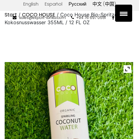
English
Español
Русский
中文 (中国)
Start
COCO HOUSE
/
/ Coco House Bio-Spritzendes
sales@export-lanka.com
+94 76 697 0551
Kokosnusswasser 355ML / 12 FL OZ