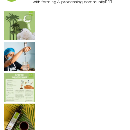
with farming & processing community👷🏽‍♀️