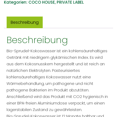
Kategorien:
COCO HOUSE
,
PRIVATE LABEL
Kokosnusswasser
355ML
/
Beschreibung
12
FL
Beschreibung
OZ
Menge
Bio-Sprudel-Kokoswasser ist ein kohlensäurehaltiges
Getränk mit niedrigem glykämischen Index. Es wird
aus dem Kokosnusskern hergestellt und ist reich an
natürlichen Elektrolyten. Pasteurisiertes
kohlensäurehaltiges Kokoswasser nutzt eine
Wärmebehandlung, um pathogene und nicht
pathogene Bakterien im Produkt abzutöten.
Anschließend wird das Produkt mit CO2 hygienisch in
einer BPA-freien Aluminiumdose verpackt, um einen
lagerstabilen Zustand zu gewährleisten.
Bio-Sprudel-Kokoswasser ist 12 Monate haltbar und