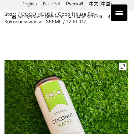
English
Español
Русский
中文 (中国)
Start
COCO HOUSE
/
/ Coco House Bio-
sales@export-lanka.com
+94 76 697 0551
Kokosnusswasser 355ML / 12 FL OZ