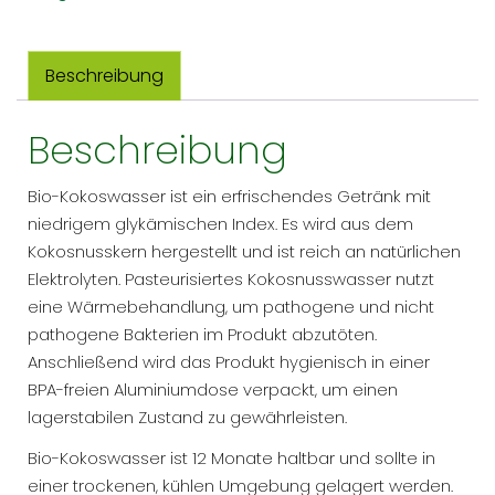
355ML
/
12
Beschreibung
FL
OZ
Beschreibung
Menge
Bio-Kokoswasser ist ein erfrischendes Getränk mit
niedrigem glykämischen Index. Es wird aus dem
Kokosnusskern hergestellt und ist reich an natürlichen
Elektrolyten. Pasteurisiertes Kokosnusswasser nutzt
eine Wärmebehandlung, um pathogene und nicht
pathogene Bakterien im Produkt abzutöten.
Anschließend wird das Produkt hygienisch in einer
BPA-freien Aluminiumdose verpackt, um einen
lagerstabilen Zustand zu gewährleisten.
Bio-Kokoswasser ist 12 Monate haltbar und sollte in
einer trockenen, kühlen Umgebung gelagert werden.