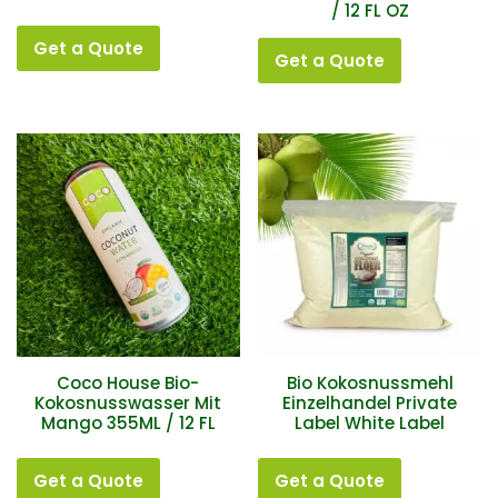
/ 12 FL OZ
Get a Quote
Get a Quote
Coco House Bio-
Bio Kokosnussmehl
Kokosnusswasser Mit
Einzelhandel Private
Mango 355ML / 12 FL
Label White Label
Get a Quote
Get a Quote