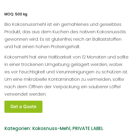
MOQ: 500 kg
Bio Kokosnussmehl ist ein gemahlenes und gesiebtes
Produkt, das aus dem Kuchen des nativen Kokosnussöls
gewonnen wird. Es ist glutenfrei, reich an Ballaststoffen
und hat einen hohen Proteingehalt.
Kokosmehl hat eine Haltbarkeit von 12 Monaten und sollte
in einer trockenen Umgebung gelagert werden, wobei
es vor Feuchtigkeit und Verunreinigungen zu schützen ist.
Um eine mikrobielle Kontamination zu vermeiden, sollte
nach dem Öffnen der Verpackung ein sauberer Löffel
verwendet werden.
Bio
Get a Quote
Kokosnussmehl
Großhandel
Menge
Kategorien:
Kokosnuss-Mehl
,
PRIVATE LABEL