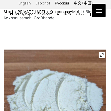
English
Español
Русский
中文 (中国)
Start
PRIVATE LABEL
Kokosnuss-Mehl
/
/
/ Bio
sales@export-lanka.com
+94 76 697 0551
Kokosnussmehl Großhandel