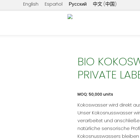
English
Español
Русский
中文 (中国)
wasser 200ml – Private Label White Label
BIO KOKOSW
PRIVATE LAB
MOQ: 50,000 units
Kokoswasser wird direkt a
Unser Kokosnusswasser wird
verarbeitet und anschließ
natürliche sensorische Prof
Kokosnusswassers bleiben 