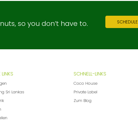
ts, so you don’t have to.
SCHEDULE
 LINKS
SCHNELL-LINKS
ngen
Coco House
ng Sri Lankas
Private Label
rik
Zum Blog
m
llen