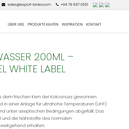
sales@export-lanka.com
+94 76 697 0551
ÜBER UNS
PRODUKTE KAUFEN
INSPIRATION
KONTAKT
ASSER 200ML –
EL WHITE LABEL
us dem frischen Kern der Kokosnuss gewonnen.
 in einer Anlage für ultrahohe Temperaturen (UHT)
end unter aseptischen Bedingungen abgefüllt. Das
il und die Nährstoffe des normalen
weitgehend erhalten.