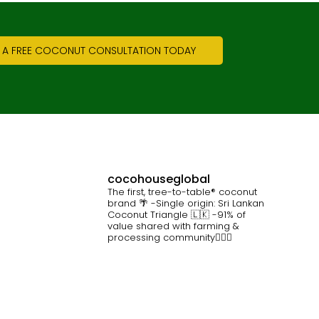
 A FREE COCONUT CONSULTATION TODAY
cocohouseglobal
The first, tree-to-table® coconut
brand 🌴
-Single origin: Sri Lankan
Coconut Triangle 🇱🇰
-91% of
value shared with farming &
processing community👷🏽‍♀️