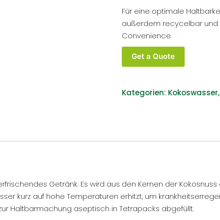
Für eine optimale Haltbarke
außerdem recycelbar und 
Convenience.
Bio
Get a Quote
Kokoswasser
200ml
-
Kategorien:
Kokoswasser
Private
Label
White
Label
Menge
rfrischendes Getränk. Es wird aus den Kernen der Kokosnuss g
sser kurz auf hohe Temperaturen erhitzt, um krankheitserreg
zur Haltbarmachung aseptisch in Tetrapacks abgefüllt.