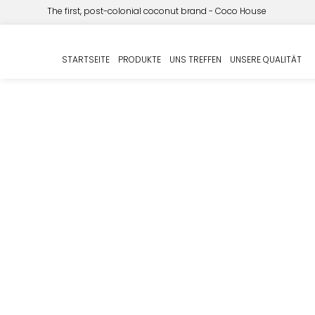
The first, post-colonial coconut brand - Coco House
Start
PRIVATE LABEL
Kokoswasser
/
/
/ Bio Kokos
STARTSEITE
PRODUKTE
UNS TREFFEN
UNSERE QUALITÄT