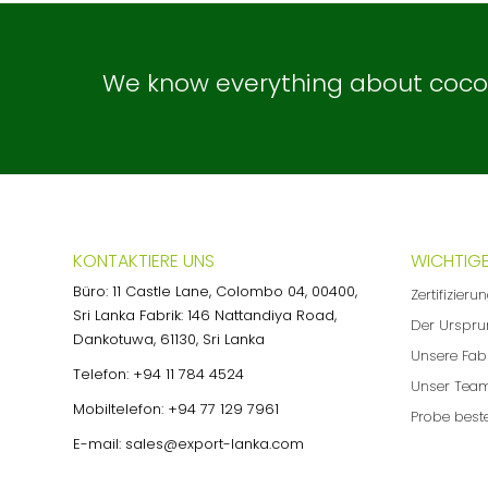
We know everything about coconu
KONTAKTIERE UNS
WICHTIGE
Büro: 11 Castle Lane, Colombo 04, 00400,
Zertifizieru
Sri Lanka Fabrik: 146 Nattandiya Road,
Der Urspru
Dankotuwa, 61130, Sri Lanka
Unsere Fab
Telefon:
+94 11 784 4524
Unser Tea
Mobiltelefon:
+94 77 129 7961
Probe beste
E-mail:
sales@export-lanka.com