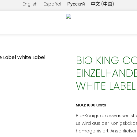
English
Español
Русский
中文 (中国)
King Coconut Water im Einzelhandel mit Private Label Whit
BIO KING C
EINZELHANDE
WHITE LABEL
MOQ: 1000 units
Bio-Königskokoswasser ist e
Es wird aus der Königskoko
homogenisiert. Anschließend