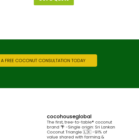
 A FREE COCONUT CONSULTATION TODAY
cocohouseglobal
The first, tree-to-table® coconut
brand 🌴
-Single origin: Sri Lankan
Coconut Triangle 🇱🇰
-91% of
value shared with farming &