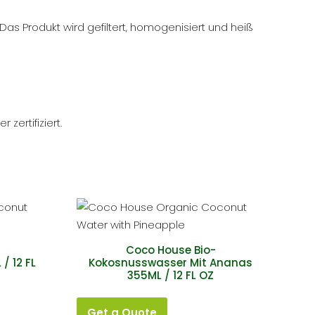
as Produkt wird gefiltert, homogenisiert und heiß
zertifiziert.
Coco House Bio-
/ 12 FL
Kokosnusswasser Mit Ananas
355ML / 12 FL OZ
Get a Quote