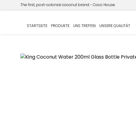
The first, post-colonial coconut brand - Coco House
Start
PRIVATE LABEL
Kokosnuss Wasser
/
/
/ Bio 
STARTSEITE
PRODUKTE
UNS TREFFEN
UNSERE QUALITÄT