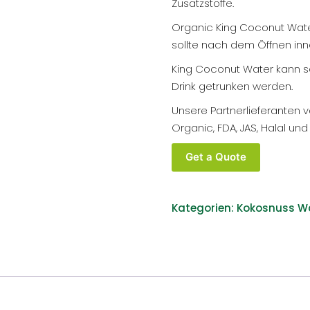
Zusatzstoffe.
Organic King Coconut Water
sollte nach dem Öffnen inn
King Coconut Water kann s
Drink getrunken werden.
Unsere Partnerlieferanten 
Organic, FDA, JAS, Halal und K
Bio
Get a Quote
King
Coconut
Water
Kategorien:
Kokosnuss W
im
Einzelhandel
mit
Private
Label
White