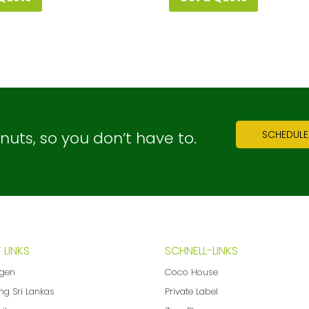
ts, so you don’t have to.
SCHEDULE
 LINKS
SCHNELL-LINKS
ngen
Coco House
ng Sri Lankas
Private Label