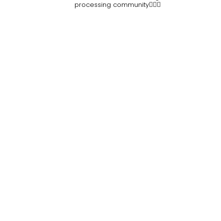
processing community👷🏽‍♀️