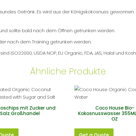
Label
Menge
gesundes Getränk. Es wird aus der Königskokosnuss gewonnen. D
 und sollte bald nach dem Öffnen getrunken werden.
der nach dem Training getrunken werden.
nd ISO22000, USDA NOP, EU Organic, FDA, JAS, Halal und Kosher 
Ähnliche Produkte
koschips mit Zucker und
Coco House Bio-
Salz Großhandel
Kokosnusswasser 355ML 
OZ
 Quote
Get a Quote