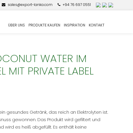
sales@export-lanka.com
+94 76 697 0551
e Label
ÜBER UNS
PRODUKTE KAUFEN
INSPIRATION
KONTAKT
OCONUT WATER IM
L MIT PRIVATE LABEL
in gesundes Getränk, das reich an Elektrolyten ist.
snuss gewonnen. Das Produkt wird gefiltert und
 wird es heiß abgefüllt. Es enthält keine