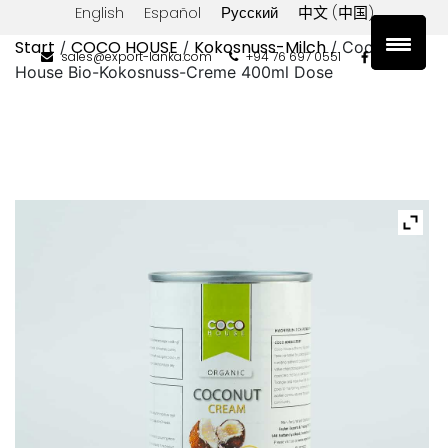
English
Español
Русский
中文 (中国)
Start
COCO HOUSE
Kokosnuss-Milch
/
/
/ Coco
sales@export-lanka.com
+94 76 697 0551
House Bio-Kokosnuss-Creme 400ml Dose