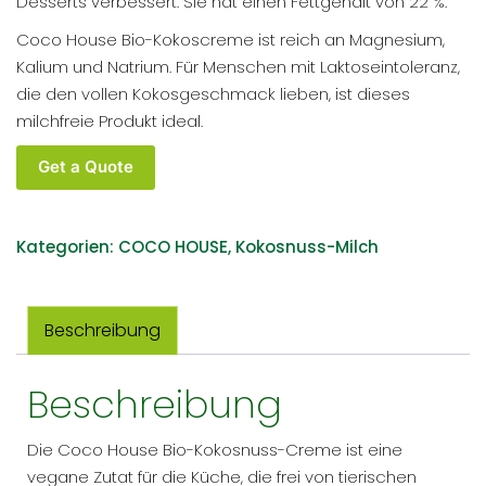
Desserts verbessert. Sie hat einen Fettgehalt von 22 %.
Coco House Bio-Kokoscreme ist reich an Magnesium,
Kalium und Natrium. Für Menschen mit Laktoseintoleranz,
die den vollen Kokosgeschmack lieben, ist dieses
milchfreie Produkt ideal.
Coco
Get a Quote
House
Bio-
Kokosnuss-
Kategorien:
COCO HOUSE
,
Kokosnuss-Milch
Creme
400ml
Dose
Beschreibung
Menge
Beschreibung
Die Coco House Bio-Kokosnuss-Creme ist eine
vegane Zutat für die Küche, die frei von tierischen