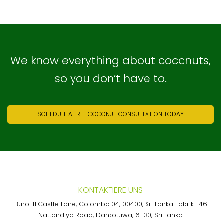
We know everything about coconuts,
so you don’t have to.
SCHEDULE A FREE COCONUT CONSULTATION TODAY
KONTAKTIERE UNS
Büro: 11 Castle Lane, Colombo 04, 00400, Sri Lanka Fabrik: 146
Nattandiya Road, Dankotuwa, 61130, Sri Lanka