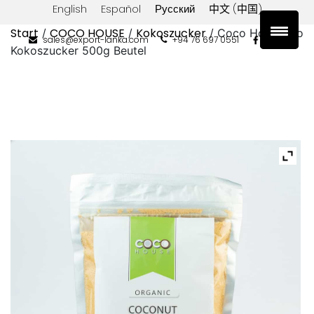
English
Español
Русский
中文 (中国)
Start
COCO HOUSE
Kokoszucker
/
/
/ Coco House Bio
sales@export-lanka.com
+94 76 697 0551
Kokoszucker 500g Beutel