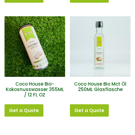
Coco House Bio-
Coco House Bio Mct Öl
Kokosnusswasser 355ML
250ML Glasflasche
/ 12 FL OZ
Get a Quote
Get a Quote