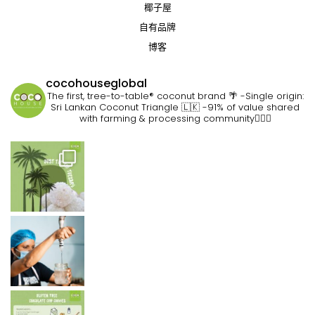
椰子屋
自有品牌
博客
cocohouseglobal
The first, tree-to-table® coconut brand 🌴
-Single origin:
Sri Lankan Coconut Triangle 🇱🇰
-91% of value shared
with farming & processing community👷🏽‍♀️