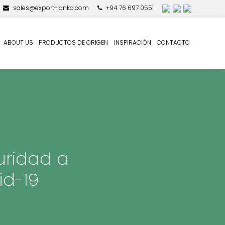
sales@export-lanka.com
+94 76 697 0551
ABOUT US
PRODUCTOS DE ORIGEN
INSPIRACIÓN
CONTACTO
uridad a
id-19