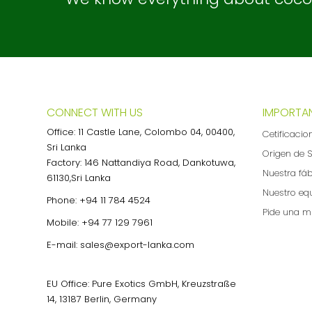
CONNECT WITH US
IMPORTAN
Office: 11 Castle Lane, Colombo 04, 00400,
Cetificacio
Sri Lanka
Origen de S
Factory: 146 Nattandiya Road, Dankotuwa,
Nuestra fá
61130,Sri Lanka
Nuestro eq
Phone:
+94 11 784 4524
Pide una m
Mobile:
+94 77 129 7961
E-mail:
sales@export-lanka.com
EU Office: Pure Exotics GmbH, Kreuzstraße
14, 13187 Berlin, Germany