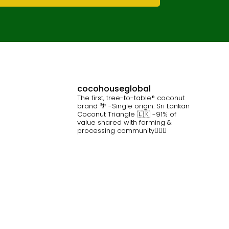
cocohouseglobal
The first, tree-to-table® coconut
brand 🌴
-Single origin: Sri Lankan
Coconut Triangle 🇱🇰
-91% of
value shared with farming &
processing community👷🏽‍♀️