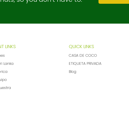
T LINKS
QUICK LINKS
nes
CASA DE COCO
ri Lanka
ETIQUETA PRIVADA
brica
Blog
uipo
uestra