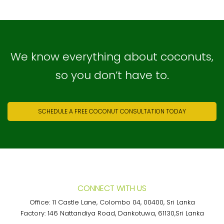
We know everything about coconuts,
so you don’t have to.
SCHEDULE A FREE COCONUT CONSULTATION TODAY
CONNECT WITH US
Office: 11 Castle Lane, Colombo 04, 00400, Sri Lanka
Factory: 146 Nattandiya Road, Dankotuwa, 61130,Sri Lanka