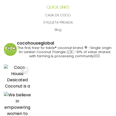
QUICK LINKS
CASA DE COCO
ETIQUETA PRIVADA
Blog
cocohouseglobal
The first, tree-to-table® coconut brand 🌴
-Single origin:
Sri Lankan Coconut Triangle 🇱🇰
-91% of value shared
with farming & processing community👷🏽‍♀️