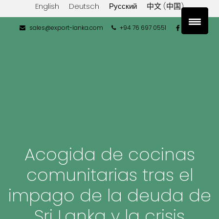
English
Deutsch
Русский
中文 (中国)
sales@export-lanka.com
+94 76 697 0551
Acogida de cocinas
comunitarias tras el
impago de la deuda de
Sri Lanka y la crisis