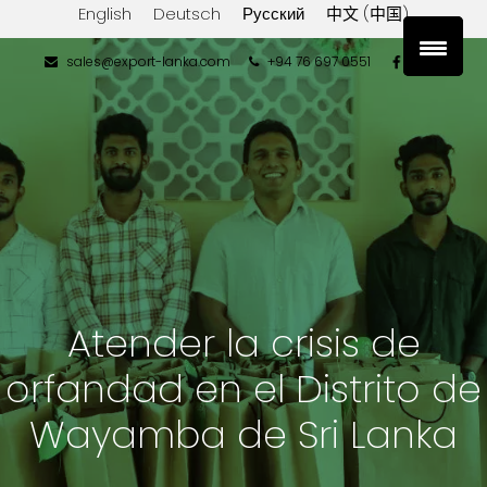
English
Deutsch
Русский
中文 (中国)
sales@export-lanka.com
+94 76 697 0551
Atender la crisis de
orfandad en el Distrito de
Wayamba de Sri Lanka