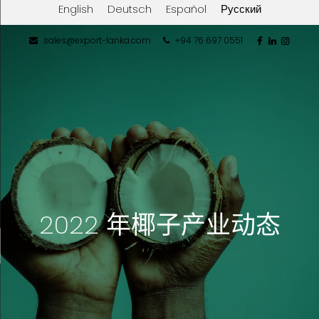
English
Deutsch
Español
Русский
sales@export-lanka.com
+94 76 697 0551
2022 年椰子产业动态