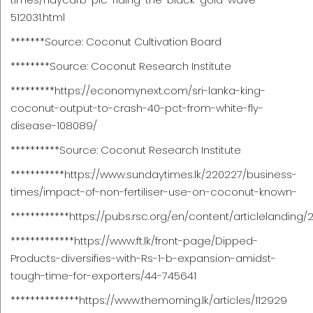
512031.html
*******Source: Coconut Cultivation Board
********Source: Coconut Research Institute
*********
https://economynext.com/sri-lanka-king-
coconut-output-to-crash-40-pct-from-white-fly-
disease-108089/
**********Source: Coconut Research Institute
***********
https://www.sundaytimes.lk/220227/business-
times/impact-of-non-fertiliser-use-on-coconut-known-
************
https://pubs.rsc.org/en/content/articlelanding
*************
https://www.ft.lk/front-page/Dipped-
Products-diversifies-with-Rs-1-b-expansion-amidst-
tough-time-for-exporters/44-745641
**************
https://www.themorning.lk/articles/112929