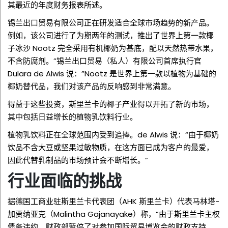
其最近的年度财务报表所述。
锡兰出口贸易有限公司正在研发适合全球市场趋势的新产品。
例如，该公司进行了为期两年的测试，推出了世界上第一款椰
子冰沙
Nootz
完全采用有机椰奶为基底，配以天然热带水果，
不含防腐剂。”锡兰出口贸易（私人）有限公司首席执行官
Dulara de Alwis 说：”Nootz 是世界上第一款以植物为基础的
椰奶替代品，我们对该产品的反响感到非常满意。
得益于这些投资，斯里兰卡的椰子产业得以开拓了新的市场，
其中包括日益增长的植物乳饮料行业。
植物乳饮料正在全球范围内受到追捧。de Alwis 说：“由于椰奶
饮品不含大豆或坚果过敏物质，在这方面已成为客户的最爱，
因此代替乳制品的市场预计会不断增长。”
行业面临的挑战
据德国工商业驻斯里兰卡代表团（AHK 斯里兰卡）代表马林塔-
加贾纳亚克（Malintha Gajanayake）称，”由于斯里兰卡主权
债务违约，财政部暂停了对参加国际贸易博览会的财政支持，