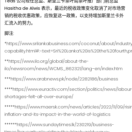
Teas 公司现任总监、斯里兰卡茶叶局茶叶推广部门前总监
Hasitha de Alwis 表示，最近的税收政策变化取消了对市场营
销的税收优惠政策，应恢复这一政策，以支持增加斯里兰卡外
汇流入的努力。
脚注:
*
https://www.srilankabusiness.com/coconut/about/industr
capability.html#:~:text=Sri%20Lanka%20is%20the%20fourt
**
https://www.ilo.org/global/about-the-
ilo/newsroom/news/WCMS_862321/lang–en/index.htm
***
https://www.arabnews.pk/node/2282186/business
****
https://www.euractiv.com/section/politics/news/labour
shortages-felt-all-over-europe/
*****
https://www.maersk.com/news/articles/2022/11/09/risi
inflation-and-its-impact-in-the-world-of-logistics
******
https://www.sundaytimes.lk/230219/business-
times/haycarb-plc-riding-the-black-gold-wave-