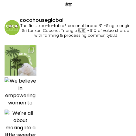
博客
cocohouseglobal
The first, tree-to-table® coconut brand 🌴
-Single origin:
Sri Lankan Coconut Triangle 🇱🇰
-91% of value shared
with farming & processing community👷🏽‍♀️