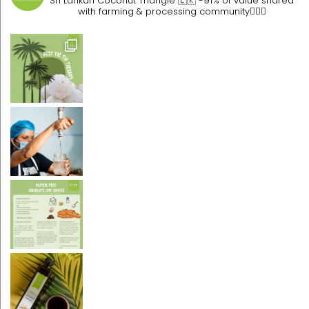
Sri Lankan Coconut Triangle 🇱🇰
-91% of value shared
with farming & processing community👷🏽‍♀️