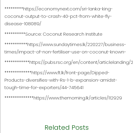
*********
https://economynext.com/sri-lanka-king-
coconut-output-to-crash-40-pct-from-white-fly-
disease-108089/
**********Source: Coconut Research Institute
***********
https://www.sundaytimes.lk/220227/business-
times/impact-of-non-fertiliser-use-on-coconut-known-
************
https://pubs.rsc.org/en/content/articlelanding
*************
https://www.ft.lk/front-page/Dipped-
Products-diversifies-with-Rs-1-b-expansion-amidst-
tough-time-for-exporters/44-745641
**************
https://www.themorning.lk/articles/112929
Related Posts