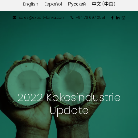
English
Español
Русский
中文 (中国)
sales@export-lanka.com
+94 76 697 0551
2022 Kokosindustrie
Update