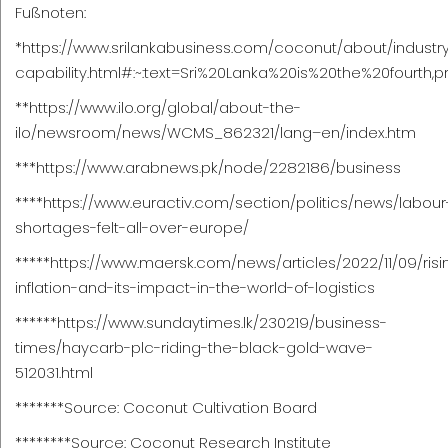
Fußnoten:
*
https://www.srilankabusiness.com/coconut/about/industr
capability.html#:~:text=Sri%20Lanka%20is%20the%20fourt
**
https://www.ilo.org/global/about-the-
ilo/newsroom/news/WCMS_862321/lang–en/index.htm
***
https://www.arabnews.pk/node/2282186/business
****
https://www.euractiv.com/section/politics/news/labour
shortages-felt-all-over-europe/
*****
https://www.maersk.com/news/articles/2022/11/09/risi
inflation-and-its-impact-in-the-world-of-logistics
******
https://www.sundaytimes.lk/230219/business-
times/haycarb-plc-riding-the-black-gold-wave-
512031.html
*******Source: Coconut Cultivation Board
********Source: Coconut Research Institute