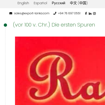
English
Español
Русский
中文 (中国)
sales@export-lanka.com
+94 76 697 0551
(vor 100 v. Chr.) Die ersten Spuren