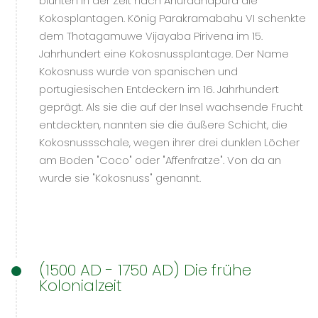
blühten in der Zeit nach Anuradhapura die
Kokosplantagen. König Parakramabahu VI schenkte
dem Thotagamuwe Vijayaba Pirivena im 15.
Jahrhundert eine Kokosnussplantage. Der Name
Kokosnuss wurde von spanischen und
portugiesischen Entdeckern im 16. Jahrhundert
geprägt. Als sie die auf der Insel wachsende Frucht
entdeckten, nannten sie die äußere Schicht, die
Kokosnussschale, wegen ihrer drei dunklen Löcher
am Boden "Coco" oder "Affenfratze". Von da an
wurde sie "Kokosnuss" genannt.
(1500 AD - 1750 AD) Die frühe
Kolonialzeit