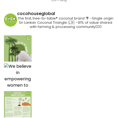
cocohouseglobal
The first, tree-to-table® coconut brand 🌴
-Single origin:
Sri Lankan Coconut Triangle 🇱🇰
-91% of value shared
with farming & processing community👷🏽‍♀️