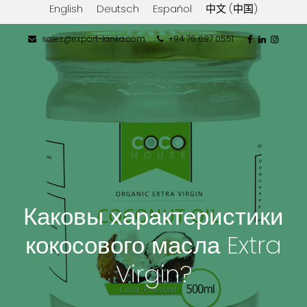
English
Deutsch
Español
中文 (中国)
sales@export-lanka.com
+94 76 697 0551
Каковы характеристики
кокосового масла Extra
Virgin?