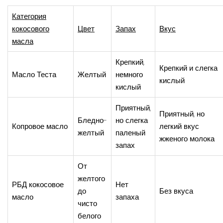
Категория
кокосового
Цвет
Запах
Вкус
масла
Крепкий,
Крепкий и слегка
Масло Теста
Желтый
немного
кислый
кислый
Приятный,
Приятный, но
Бледно-
но слегка
Копровое масло
легкий вкус
желтый
паленый
жженого молока
запах
От
желтого
РБД кокосовое
Нет
до
Без вкуса
масло
запаха
чисто
белого