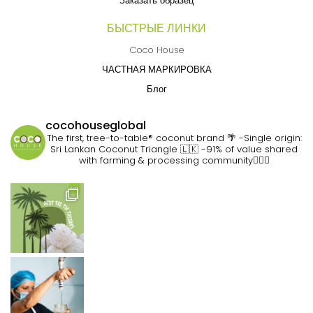
Заказать образец
БЫСТРЫЕ ЛИНКИ
Coco House
ЧАСТНАЯ МАРКИРОВКА
Блог
cocohouseglobal
The first, tree-to-table® coconut brand 🌴
-Single origin:
Sri Lankan Coconut Triangle 🇱🇰
-91% of value shared
with farming & processing community👷🏽‍♀️