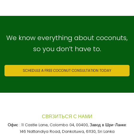
We know everything about coconuts,
so you don’t have to.
SCHEDULE A FREE COCONUT CONSULTATION TODAY
СВЯЗИТЬСЯ С НАМИ
Офис : 11 Castle Lane, Colombo 04, 00400, Завод в Шри-Ланке:
146 Nattandiya Road, Dankotuwa, 61130, Sri Lanka