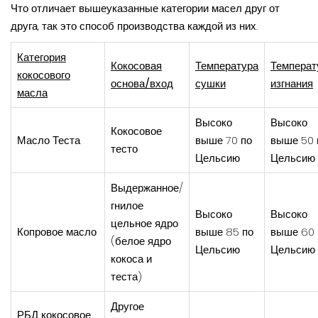
Что отличает вышеуказанные категории масел друг от
друга, так это способ производства каждой из них.
Категория
Кокосовая
Температура
Температ
кокосового
основа/вход
сушки
изгнания
масла
Высоко
Высоко
Кокосовое
Масло Теста
выше 70 по
выше 50 
тесто
Цельсию
Цельсию
Выдержанное/
гнилое
Высоко
Высоко
цельное ядро ​​
Копровое масло
выше 85 по
выше 60 
(белое ядро ​​
Цельсию
Цельсию
кокоса и
теста)
Другое
РБД кокосовое