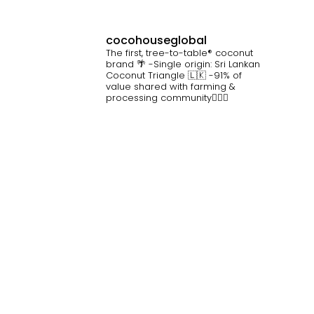
cocohouseglobal
The first, tree-to-table® coconut
brand 🌴
-Single origin: Sri Lankan
Coconut Triangle 🇱🇰
-91% of
value shared with farming &
processing community👷🏽‍♀️