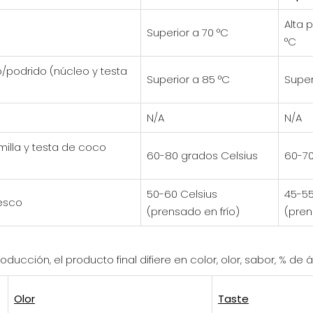
Alta 
Superior a 70 °C
°C
/podrido (núcleo y testa
Superior a 85 °C
Super
N/A
N/A
milla y testa de coco
60-80 grados Celsius
60-70
50-60 Celsius
45-55
esco
(prensado en frío)
(pren
ucción, el producto final difiere en color, olor, sabor, % de 
Olor
Taste