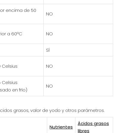
por encima de 50
NO
ior a 60ºC
NO
SÍ
 Celsius
NO
 Celsius
NO
sado en frío)
ácidos grasos, valor de yodo y otros parámetros.
Ácidos grasos
Nutrientes
libres