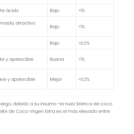
nte ácido
Bajo
>1%
mada, atractivo
Bajo
<1%
Bajo
<0.2%
te y apetecible
Buena
<1%
ve y apetecible
Mejor
<0.2%
bargo, debido a su insumo -la nuez blanca de coco
eite de Coco Virgen Extra es el más elevado entre