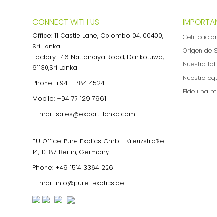
CONNECT WITH US
IMPORTAN
Office: 11 Castle Lane, Colombo 04, 00400,
Cetificacio
Sri Lanka
Origen de S
Factory: 146 Nattandiya Road, Dankotuwa,
Nuestra fá
61130,Sri Lanka
Nuestro eq
Phone:
+94 11 784 4524
Pide una m
Mobile:
+94 77 129 7961
E-mail:
sales@export-lanka.com
EU Office: Pure Exotics GmbH, Kreuzstraße
14, 13187 Berlin, Germany
Phone:
+49 1514 3364 226
E-mail:
info@pure-exotics.de