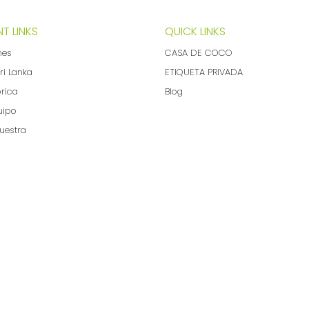
T LINKS
QUICK LINKS
nes
CASA DE COCO
ri Lanka
ETIQUETA PRIVADA
brica
Blog
uipo
uestra