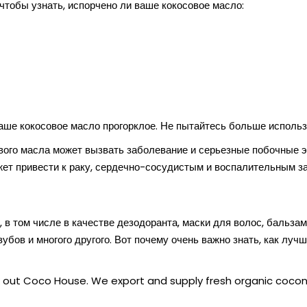
 чтобы узнать, испорчено ли ваше кокосовое масло:
 ваше кокосовое масло прогорклое. Не пытайтесь больше исполь
ового масла может вызвать заболевание и серьезные побочные 
жет привести к раку, сердечно-сосудистым и воспалительным 
в том числе в качестве дезодоранта, маски для волос, бальзам
бов и многого другого. Вот почему очень важно знать, как лучш
k out Coco House. We export and supply fresh organic coco