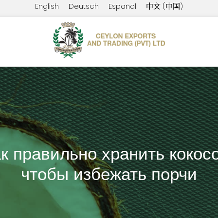
English
Deutsch
Español
中文 (中国)
ак правильно хранить кокос
чтобы избежать порчи