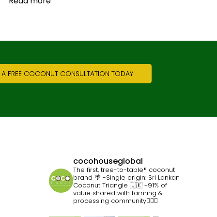
Read more
 A FREE COCONUT CONSULTATION TODAY
cocohouseglobal
The first, tree-to-table® coconut
brand 🌴
-Single origin: Sri Lankan
Coconut Triangle 🇱🇰
-91% of
value shared with farming &
processing community👷🏽‍♀️