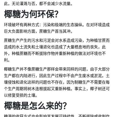
此，无论灌溉与否，都不会减少水流量。
椰糖为何环保？
环境破坏有两种方式：污染和极端的生态操纵。在对环境造成
巨大负面影响方面，蔗糖生产首当其冲。
蔗糖生产产生的污水和污泥会对水系造成污染，为种植甘蔗而
造成的水土流失和土壤退化也造成了大量栖息地的丧失，此
外，种植蔗糖而不断拔除作物并重新种植的做法对环境也不
利。
椰糖生产并不像蔗糖生产那样会带来同样的问题，由于大部分
生产都在内陆进行，因此生产过程中不会产生废水或淤泥。土
壤侵蚀和退化这样的问题也不存在，因为制糖生产不需要在每
个生产周期将树木连根拔起又重新种植。事实上，椰子树还可
以修复受损的土壤。
椰糖是怎么来的？
糖源的收获方式也会影响其发展可持续性，不断拔除或收割作