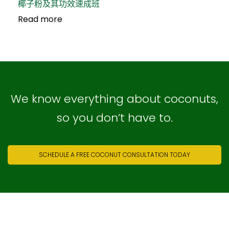
椰子粉及其功效速成班
Read more
We know everything about coconuts,
so you don’t have to.
SCHEDULE A FREE COCONUT CONSULTATION TODAY