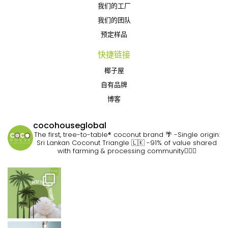
我们的工厂
我们的团队
预定样品
快捷链接
椰子屋
自有品牌
博客
cocohouseglobal
The first, tree-to-table® coconut brand 🌴
-Single origin:
Sri Lankan Coconut Triangle 🇱🇰
-91% of value shared
with farming & processing community👷🏽‍♀️